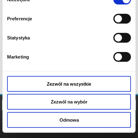
zgody
Preferencje
Statystyka
Marketing
Zezwól na wszystkie
Zezwól na wybór
Odmowa
REGULAMIN
POLITYKA
POLITYKA
COOKIES
PRYWATNOŚCI