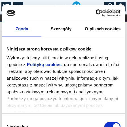
...
KONCERTY
KINO
TEATR
KABARET I
Komunikat
FILHARMONIA
OPERA I BALET
Zgoda
Szczegóły
O plikach cookies
STAND-UP
DLA DZIECI
ONLINE
KARNETY
Sprzedaż biletów on-line na wydarzenie
Niniejsza strona korzysta z plików cookie
została zakończona.
Wykorzystujemy pliki cookie w celu realizacji usług
zgodnie z
Polityką cookies
, do spersonalizowania treści
i reklam, aby oferować funkcje społecznościowe i
analizować ruch w naszej witrynie. Informacje o tym, jak
korzystasz z naszej witryny, udostępniamy partnerom
społecznościowym, reklamowym i analitycznym.
Partnerzy mogą połączyć te informacje z innymi danymi
otrzymanymi od Ciebie lub uzyskanymi podczas
korzystania z ich usług.
Wybór
Niezbędne