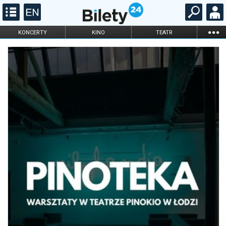
...
KONCERTY
KINO
TEATR
KABARET I
FILHARMONIA
OPERA I BALET
STAND-UP
DLA DZIECI
ONLINE
KARNETY