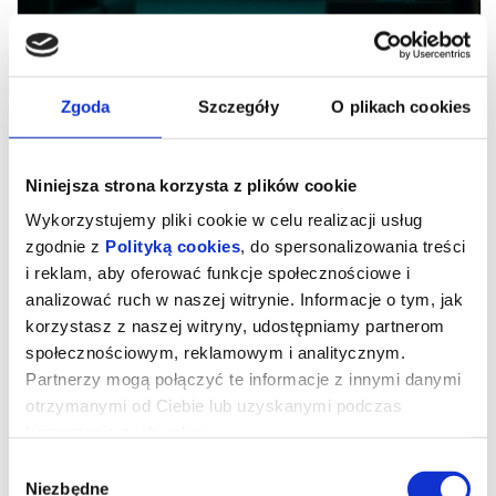
Zgoda
Szczegóły
O plikach cookies
Niniejsza strona korzysta z plików cookie
Wykorzystujemy pliki cookie w celu realizacji usług
zgodnie z
Polityką cookies
, do spersonalizowania treści
i reklam, aby oferować funkcje społecznościowe i
analizować ruch w naszej witrynie. Informacje o tym, jak
Pieskie sprawy - Dzień Dogoterapii
korzystasz z naszej witryny, udostępniamy partnerom
społecznościowym, reklamowym i analitycznym.
Partnerzy mogą połączyć te informacje z innymi danymi
data: 17 czerwca 2026 (środa)
otrzymanymi od Ciebie lub uzyskanymi podczas
godzina: 17:00-18:00
miejsce: Pinoteka, Teatr Pinokio w Łodzi, ul. Sienkiewicza 75/77
korzystania z ich usług.
wiek uczestników: 7+
czas trwania: 1h
Wybór
prowadząca: Żaneta Małkowska
wstęp: 20 zł
Niezbędne
zgody