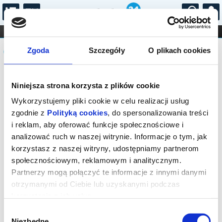
...
KONCERTY
KINO
TEATR
KABARET I
Komunikat
FILHARMONIA
OPERA I BALET
Zgoda
Szczegóły
O plikach cookies
STAND-UP
DLA DZIECI
ONLINE
KARNETY
Sprzedaż biletów on-line na wydarzenie
Niniejsza strona korzysta z plików cookie
została zakończona.
Wykorzystujemy pliki cookie w celu realizacji usług
zgodnie z
Polityką cookies
, do spersonalizowania treści
i reklam, aby oferować funkcje społecznościowe i
analizować ruch w naszej witrynie. Informacje o tym, jak
korzystasz z naszej witryny, udostępniamy partnerom
społecznościowym, reklamowym i analitycznym.
Partnerzy mogą połączyć te informacje z innymi danymi
otrzymanymi od Ciebie lub uzyskanymi podczas
korzystania z ich usług.
Wybór
Niezbędne