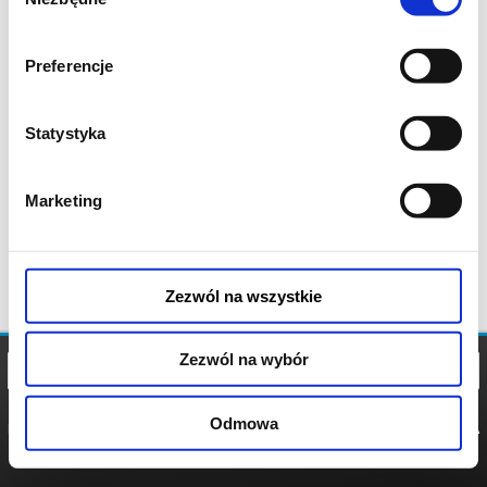
zgody
Preferencje
Statystyka
Marketing
Zezwól na wszystkie
Zezwól na wybór
Odmowa
REGULAMIN
POLITYKA
POLITYKA
COOKIES
PRYWATNOŚCI