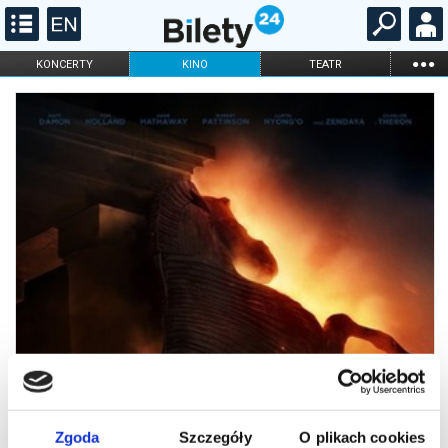
...
KONCERTY
KINO
TEATR
KABARET I
FILHARMONIA
OPERA I BALET
STAND-UP
DLA DZIECI
ONLINE
KARNETY
Zgoda
Szczegóły
O plikach cookies