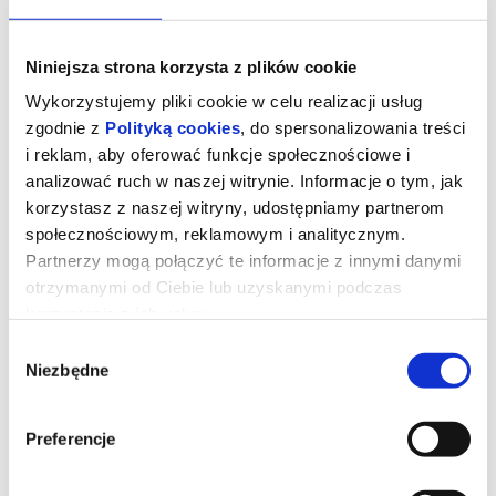
Niniejsza strona korzysta z plików cookie
Wykorzystujemy pliki cookie w celu realizacji usług
zgodnie z
Polityką cookies
, do spersonalizowania treści
i reklam, aby oferować funkcje społecznościowe i
analizować ruch w naszej witrynie. Informacje o tym, jak
korzystasz z naszej witryny, udostępniamy partnerom
społecznościowym, reklamowym i analitycznym.
Partnerzy mogą połączyć te informacje z innymi danymi
otrzymanymi od Ciebie lub uzyskanymi podczas
korzystania z ich usług.
Wybór
Niezbędne
zgody
Odyseja
Preferencje
"Odyseja" to historia Odyseusza, królu Itaki, podczas jego długiej i
pełnej niebezpieczeństw podróży powrotnej do domu po wojnie
trojańskiej. Opisuje jego spotkania z mitycznymi istotami, takimi