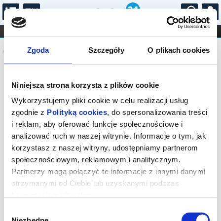
...
KONCERTY
KINO
TEATR
KABARET I
Komunikat
FILHARMONIA
OPERA I BALET
Zgoda
Szczegóły
O plikach cookies
STAND-UP
DLA DZIECI
ONLINE
KARNETY
Sprzedaż biletów on-line na wydarzenie
Niniejsza strona korzysta z plików cookie
została zakończona.
Wykorzystujemy pliki cookie w celu realizacji usług
zgodnie z
Polityką cookies
, do spersonalizowania treści
i reklam, aby oferować funkcje społecznościowe i
analizować ruch w naszej witrynie. Informacje o tym, jak
korzystasz z naszej witryny, udostępniamy partnerom
społecznościowym, reklamowym i analitycznym.
Partnerzy mogą połączyć te informacje z innymi danymi
otrzymanymi od Ciebie lub uzyskanymi podczas
korzystania z ich usług.
Wybór
Niezbędne