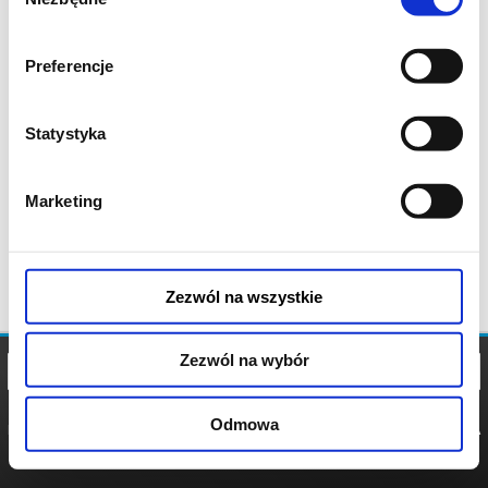
zgody
Preferencje
Statystyka
Marketing
Zezwól na wszystkie
Zezwól na wybór
Odmowa
REGULAMIN
POLITYKA
POLITYKA
COOKIES
PRYWATNOŚCI