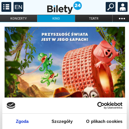
...
KONCERTY
KINO
TEATR
KABARET I
FILHARMONIA
OPERA I BALET
STAND-UP
DLA DZIECI
ONLINE
KARNETY
Zgoda
Szczegóły
O plikach cookies