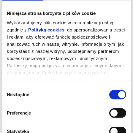
Niniejsza strona korzysta z plików cookie
Wykorzystujemy pliki cookie w celu realizacji usług
zgodnie z
Polityką cookies
, do spersonalizowania treści
i reklam, aby oferować funkcje społecznościowe i
analizować ruch w naszej witrynie. Informacje o tym, jak
korzystasz z naszej witryny, udostępniamy partnerom
społecznościowym, reklamowym i analitycznym.
Partnerzy mogą połączyć te informacje z innymi danymi
otrzymanymi od Ciebie lub uzyskanymi podczas
korzystania z ich usług.
Kurozając i świątynia Świstaka
Wybór
Niezbędne
zgody
Gdy wyjątkowy pół kurczak, pół zając odkrywa, że nie jest sam i
ma siostrę, a cały gatunek kurozająców potrzebuje ratunku,
Preferencje
wyrusza w ryzykowną podróż do legendarnej Świątyni Świstaka.
Tylko ukryta tam moc może odmienić ich los. Przed nim
niebezpieczna droga, przeciwnicy gotowi na wszystko i decyzja,
która będzie wymagała prawdziwej odwagi. Na szczęście nie jest
sam: towarzyszą mu wierni przyjaciele - nieco sarkastyczny żółw i
Statystyka