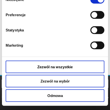
zgody
Preferencje
Statystyka
Marketing
Zezwól na wszystkie
Zezwól na wybór
Odmowa
REGULAMIN
POLITYKA
POLITYKA
COOKIES
PRYWATNOŚCI