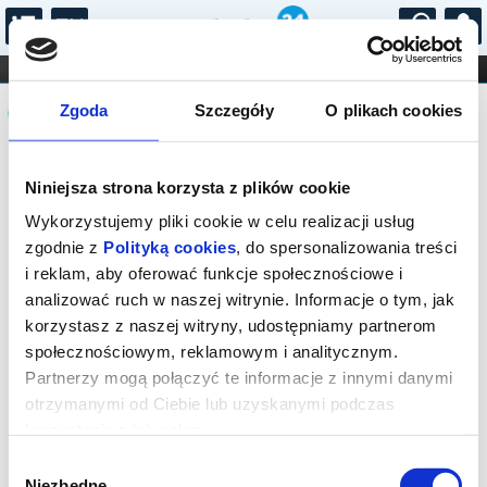
...
KONCERTY
KINO
TEATR
KABARET I
Komunikat
FILHARMONIA
OPERA I BALET
Zgoda
Szczegóły
O plikach cookies
STAND-UP
DLA DZIECI
ONLINE
KARNETY
Sprzedaż biletów on-line na wydarzenie
Niniejsza strona korzysta z plików cookie
została zakończona.
Wykorzystujemy pliki cookie w celu realizacji usług
zgodnie z
Polityką cookies
, do spersonalizowania treści
i reklam, aby oferować funkcje społecznościowe i
analizować ruch w naszej witrynie. Informacje o tym, jak
korzystasz z naszej witryny, udostępniamy partnerom
społecznościowym, reklamowym i analitycznym.
Partnerzy mogą połączyć te informacje z innymi danymi
otrzymanymi od Ciebie lub uzyskanymi podczas
korzystania z ich usług.
Wybór
Niezbędne