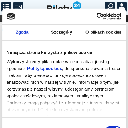
...
KONCERTY
KINO
TEATR
KABARET I
Komunikat
FILHARMONIA
OPERA I BALET
STAND-UP
Zgoda
Szczegóły
O plikach cookies
DLA DZIECI
ONLINE
KARNETY
Sprzedaż biletów on-line na wydarzenie
została zakończona.
Niniejsza strona korzysta z plików cookie
Wykorzystujemy pliki cookie w celu realizacji usług
zgodnie z
Polityką cookies
, do spersonalizowania treści
i reklam, aby oferować funkcje społecznościowe i
analizować ruch w naszej witrynie. Informacje o tym, jak
korzystasz z naszej witryny, udostępniamy partnerom
społecznościowym, reklamowym i analitycznym.
Partnerzy mogą połączyć te informacje z innymi danymi
otrzymanymi od Ciebie lub uzyskanymi podczas
korzystania z ich usług.
Wybór