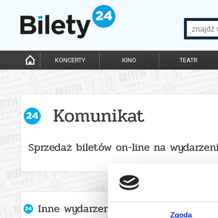
KONCERTY
KINO
TEATR
Komunikat
Sprzedaż biletów on-line na wydarzen
Inne wydarzenia organizatora
Zgoda