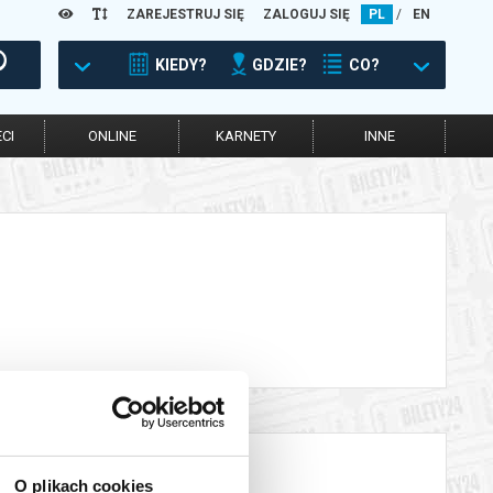
ZAREJESTRUJ SIĘ
ZALOGUJ SIĘ
PL
/
EN
KIEDY?
GDZIE?
CO?
CI
ONLINE
KARNETY
INNE
O plikach cookies