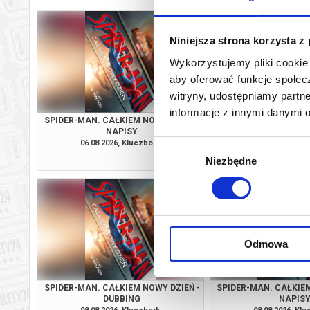
Niniejsza strona korzysta z
Wykorzystujemy pliki cookie 
aby oferować funkcje społecz
witryny, udostępniamy part
informacje z innymi danymi 
SPIDER-MAN. CAŁKIEM NOWY DZIEŃ -
PSI PATROL I D
NAPISY
06.08.2026, Kluczbork
07.08.2026, Kl
Wybór
kup bilet
Niezbędne
zgody
Odmowa
SPIDER-MAN. CAŁKIEM NOWY DZIEŃ -
SPIDER-MAN. CAŁKIEM
DUBBING
NAPIS