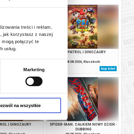
lizowania treści i reklam,
, jak korzystasz z naszej
y mogą połączyć te
h usług.
 CAŁKIEM NOWY DZIEŃ -
PSI PATROL I DINOZAURY
NAPISY
.2026, Kluczbork
08.08.2026, Kluczbork
kup bilet
kup bilet
Marketing
ezwól na wszystkie
TROL I DINOZAURY
SPIDER-MAN. CAŁKIEM NOWY DZIEŃ -
DUBBING