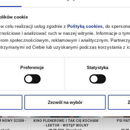
 plików cookie
w celu realizacji usług zgodnie z
Polityką cookies
, do spersona
nościowe i analizować ruch w naszej witrynie. Informacje o tym
nerom społecznościowym, reklamowym i analitycznym. Partnerz
otrzymanymi od Ciebie lub uzyskanymi podczas korzystania z ic
INOZAURY
SPIDER-MAN. CAŁKIEM NOWY DZIEŃ -
SPIDER-MAN.
DUBBING
uczbork
07.08.2026, Kluczbork
07.08
kup bilet
kup bilet
Preferencje
Statystyka
Zezwól na wybór
Z
 NOWY DZIEŃ -
KINO PLENEROWE: I TAK CIĘ KOCHAM
PSI PA
Y
- LEKTOR - WSTĘP WOLNY