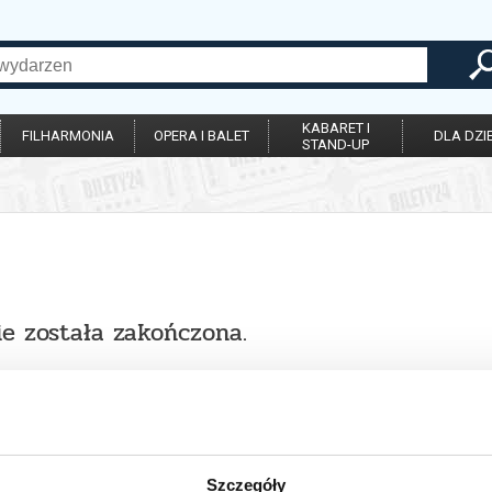
KABARET I
FILHARMONIA
OPERA I BALET
DLA DZIE
STAND-UP
ie została zakończona.
Szczegóły