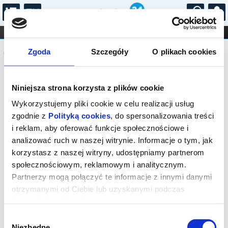
...
KONCERTY
KINO
TEATR
KABARET I
Komunikat
FILHARMONIA
OPERA I BALET
Zgoda
Szczegóły
O plikach cookies
STAND-UP
DLA DZIECI
ONLINE
KARNETY
Sprzedaż biletów on-line na wydarzenie
Niniejsza strona korzysta z plików cookie
została zakończona.
Wykorzystujemy pliki cookie w celu realizacji usług
zgodnie z
Polityką cookies
, do spersonalizowania treści
i reklam, aby oferować funkcje społecznościowe i
analizować ruch w naszej witrynie. Informacje o tym, jak
korzystasz z naszej witryny, udostępniamy partnerom
społecznościowym, reklamowym i analitycznym.
Partnerzy mogą połączyć te informacje z innymi danymi
otrzymanymi od Ciebie lub uzyskanymi podczas
korzystania z ich usług.
Wybór
Niezbędne