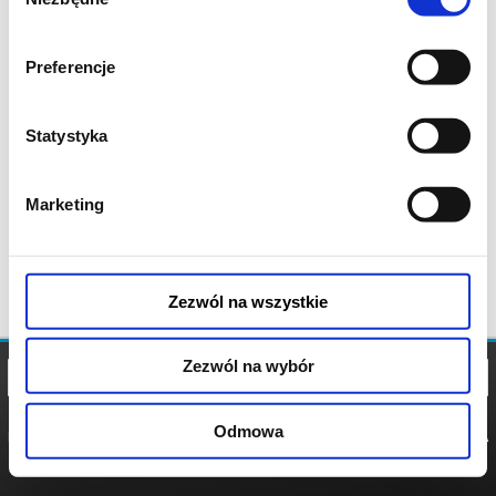
zgody
Preferencje
Statystyka
Marketing
Zezwól na wszystkie
Zezwól na wybór
Odmowa
REGULAMIN
POLITYKA
POLITYKA
COOKIES
PRYWATNOŚCI