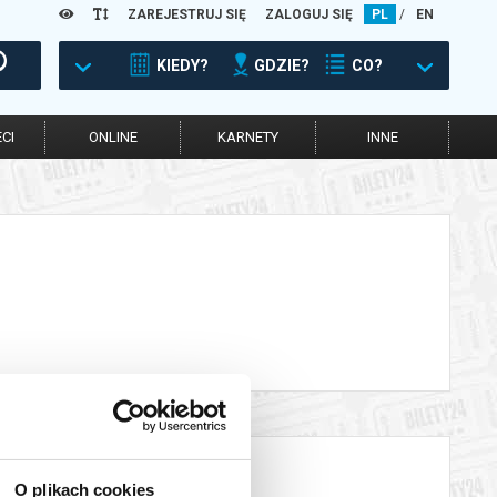
ZAREJESTRUJ SIĘ
ZALOGUJ SIĘ
PL
/
EN
KIEDY?
GDZIE?
CO?
CI
ONLINE
KARNETY
INNE
O plikach cookies