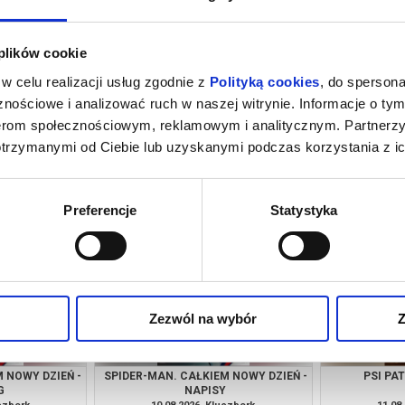
 plików cookie
w celu realizacji usług zgodnie z
Polityką cookies
, do spersona
nościowe i analizować ruch w naszej witrynie. Informacje o tym
nerom społecznościowym, reklamowym i analitycznym. Partnerz
otrzymanymi od Ciebie lub uzyskanymi podczas korzystania z ic
AK CIĘ KOCHAM
PSI PATROL I DINOZAURY
SPIDER-MAN.
ĘP WOLNY
uczbork
09.08.2026, Kluczbork
09.08
info
kup bilet
Preferencje
Statystyka
Zezwól na wybór
Z
 NOWY DZIEŃ -
SPIDER-MAN. CAŁKIEM NOWY DZIEŃ -
PSI PA
G
NAPISY