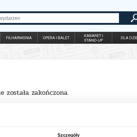
KABARET I
FILHARMONIA
OPERA I BALET
DLA DZIE
STAND-UP
ie została zakończona.
Szczegóły