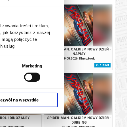
lizowania treści i reklam,
, jak korzystasz z naszej
y mogą połączyć te
h usług.
 CAŁKIEM NOWY DZIEŃ -
SPIDER-MAN. CAŁKIEM NOWY DZIEŃ -
DUBBING
NAPISY
.2026, Kluczbork
09.08.2026, Kluczbork
kup bilet
kup bilet
Marketing
ezwól na wszystkie
TROL I DINOZAURY
SPIDER-MAN. CAŁKIEM NOWY DZIEŃ -
DUBBING