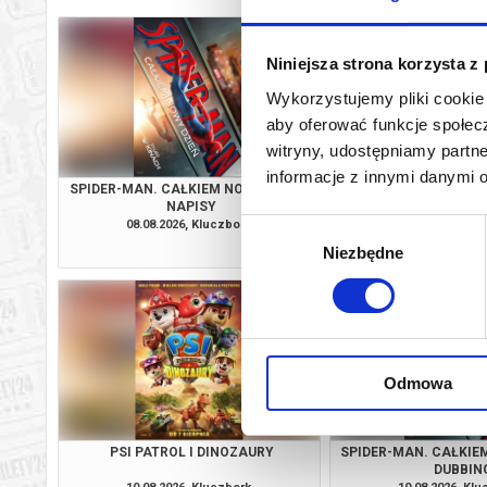
Niniejsza strona korzysta z
Wykorzystujemy pliki cookie 
aby oferować funkcje społecz
witryny, udostępniamy part
informacje z innymi danymi 
SPIDER-MAN. CAŁKIEM NOWY DZIEŃ -
KINO PLENEROWE: I T
NAPISY
- LEKTOR - WST
08.08.2026, Kluczbork
08.08.2026, Kl
Wybór
kup bilet
Niezbędne
zgody
Odmowa
PSI PATROL I DINOZAURY
SPIDER-MAN. CAŁKIEM
DUBBIN