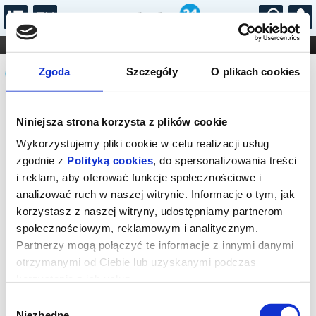
...
KONCERTY
KINO
TEATR
KABARET I
Komunikat
FILHARMONIA
OPERA I BALET
Zgoda
Szczegóły
O plikach cookies
STAND-UP
DLA DZIECI
ONLINE
KARNETY
Sprzedaż biletów on-line na wydarzenie
Niniejsza strona korzysta z plików cookie
została zakończona.
Wykorzystujemy pliki cookie w celu realizacji usług
zgodnie z
Polityką cookies
, do spersonalizowania treści
i reklam, aby oferować funkcje społecznościowe i
analizować ruch w naszej witrynie. Informacje o tym, jak
korzystasz z naszej witryny, udostępniamy partnerom
społecznościowym, reklamowym i analitycznym.
Partnerzy mogą połączyć te informacje z innymi danymi
otrzymanymi od Ciebie lub uzyskanymi podczas
korzystania z ich usług.
Wybór
Niezbędne