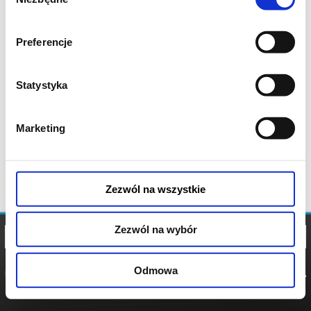
zgody
Preferencje
Statystyka
Marketing
Zezwól na wszystkie
Zezwól na wybór
Odmowa
REGULAMIN
POLITYKA
POLITYKA
COOKIES
PRYWATNOŚCI