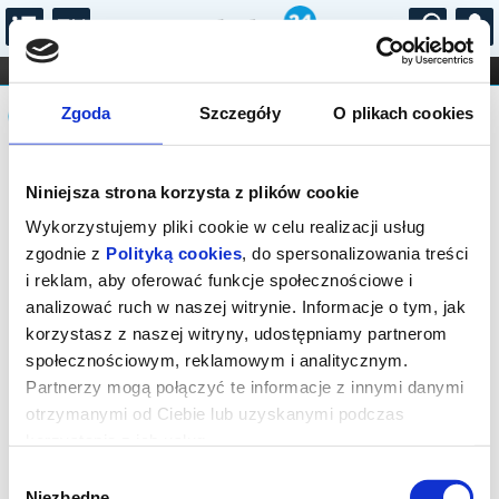
...
KONCERTY
KINO
TEATR
KABARET I
Komunikat
FILHARMONIA
OPERA I BALET
Zgoda
Szczegóły
O plikach cookies
STAND-UP
DLA DZIECI
ONLINE
KARNETY
Sprzedaż biletów on-line na wydarzenie
Niniejsza strona korzysta z plików cookie
została zakończona.
Wykorzystujemy pliki cookie w celu realizacji usług
zgodnie z
Polityką cookies
, do spersonalizowania treści
i reklam, aby oferować funkcje społecznościowe i
analizować ruch w naszej witrynie. Informacje o tym, jak
korzystasz z naszej witryny, udostępniamy partnerom
społecznościowym, reklamowym i analitycznym.
Partnerzy mogą połączyć te informacje z innymi danymi
otrzymanymi od Ciebie lub uzyskanymi podczas
korzystania z ich usług.
Wybór
Niezbędne