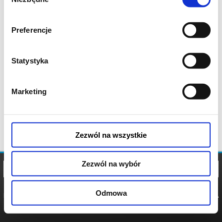
zgody
Preferencje
Statystyka
Marketing
Zezwól na wszystkie
Zezwól na wybór
Odmowa
REGULAMIN
POLITYKA
POLITYKA
COOKIES
PRYWATNOŚCI