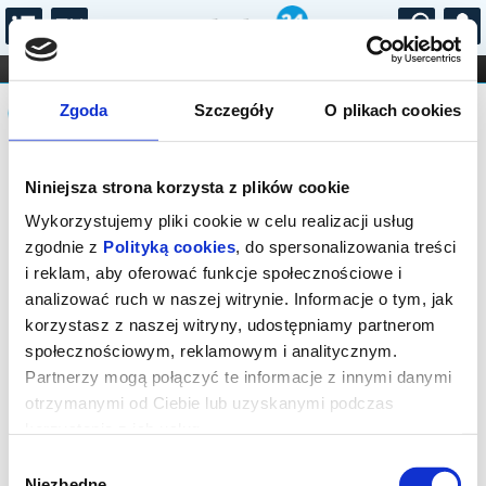
...
KONCERTY
KINO
TEATR
KABARET I
Komunikat
FILHARMONIA
OPERA I BALET
Zgoda
Szczegóły
O plikach cookies
STAND-UP
DLA DZIECI
ONLINE
KARNETY
Sprzedaż biletów on-line na wydarzenie
Niniejsza strona korzysta z plików cookie
została zakończona.
Wykorzystujemy pliki cookie w celu realizacji usług
zgodnie z
Polityką cookies
, do spersonalizowania treści
i reklam, aby oferować funkcje społecznościowe i
analizować ruch w naszej witrynie. Informacje o tym, jak
korzystasz z naszej witryny, udostępniamy partnerom
społecznościowym, reklamowym i analitycznym.
Partnerzy mogą połączyć te informacje z innymi danymi
otrzymanymi od Ciebie lub uzyskanymi podczas
korzystania z ich usług.
Wybór
Niezbędne