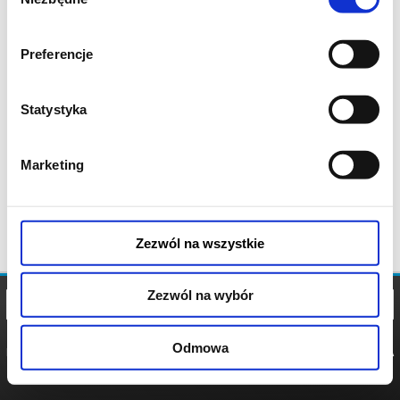
zgody
Preferencje
Statystyka
Marketing
Zezwól na wszystkie
Zezwól na wybór
Odmowa
REGULAMIN
POLITYKA
POLITYKA
COOKIES
PRYWATNOŚCI