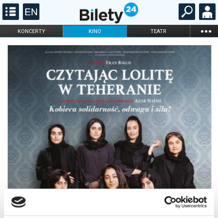
...
KONCERTY
KINO
TEATR
KABARET I
FILHARMONIA
OPERA I BALET
STAND-UP
DLA DZIECI
ONLINE
KARNETY