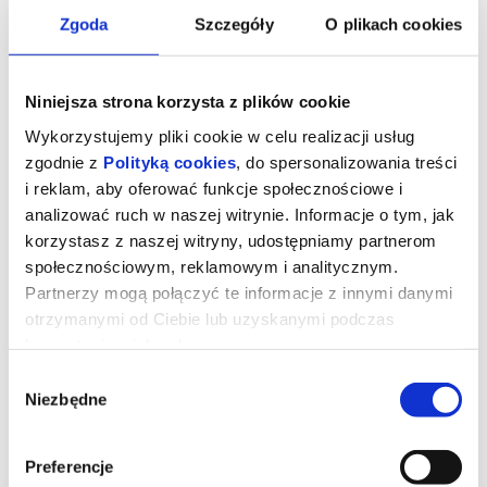
Zgoda
Szczegóły
O plikach cookies
Niniejsza strona korzysta z plików cookie
Wykorzystujemy pliki cookie w celu realizacji usług
zgodnie z
Polityką cookies
, do spersonalizowania treści
i reklam, aby oferować funkcje społecznościowe i
analizować ruch w naszej witrynie. Informacje o tym, jak
korzystasz z naszej witryny, udostępniamy partnerom
społecznościowym, reklamowym i analitycznym.
Partnerzy mogą połączyć te informacje z innymi danymi
Czytając Lolitę w Teheranie
otrzymanymi od Ciebie lub uzyskanymi podczas
korzystania z ich usług.
Wybór
Po rewolucji islamskiej w Iranie, która miała miejsce w 1979 roku,
Niezbędne
ulice Teheranu patrolowane są przez obrońców moralności, a
zgody
fundamentaliści przejmują kontrolę nad uniwersytetami. Kobiety
muszą nosić hidżab, ich swobody są ograniczane, a lektura
zachodniej literatury staje się aktem buntu.
Preferencje
Taki stan rzeczy sprawia, że Azar Nafisi (Golshifteh Farahani),