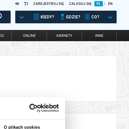
ZAREJESTRUJ SIĘ
ZALOGUJ SIĘ
PL
/
EN
KIEDY?
GDZIE?
CO?
CI
ONLINE
KARNETY
INNE
O plikach cookies