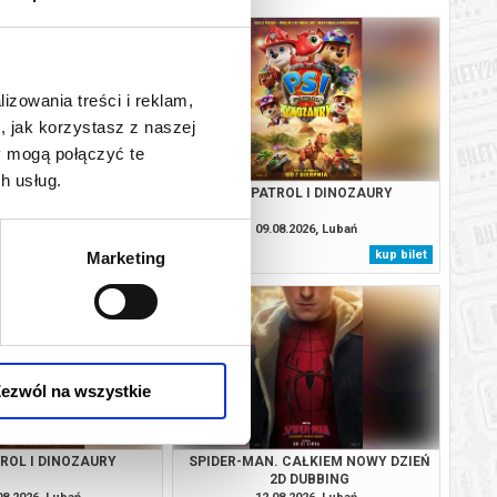
lizowania treści i reklam,
, jak korzystasz z naszej
y mogą połączyć te
h usług.
. CAŁKIEM NOWY DZIEŃ
PSI PATROL I DINOZAURY
3D DUBBING
08.2026, Lubań
09.08.2026, Lubań
kup bilet
kup bilet
Marketing
ezwól na wszystkie
TROL I DINOZAURY
SPIDER-MAN. CAŁKIEM NOWY DZIEŃ
2D DUBBING