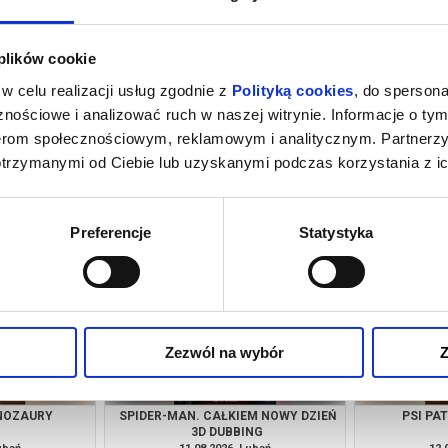
 plików cookie
w celu realizacji usług zgodnie z
Polityką cookies
, do spersona
nościowe i analizować ruch w naszej witrynie. Informacje o tym
nerom społecznościowym, reklamowym i analitycznym. Partnerz
otrzymanymi od Ciebie lub uzyskanymi podczas korzystania z ic
M NOWY DZIEŃ
PSI PATROL I DINOZAURY
SPIDER-MAN
NG
ubań
08.08.2026, Lubań
08.
kup bilet
kup bilet
Preferencje
Statystyka
Zezwól na wybór
Z
INOZAURY
SPIDER-MAN. CAŁKIEM NOWY DZIEŃ
PSI PA
3D DUBBING