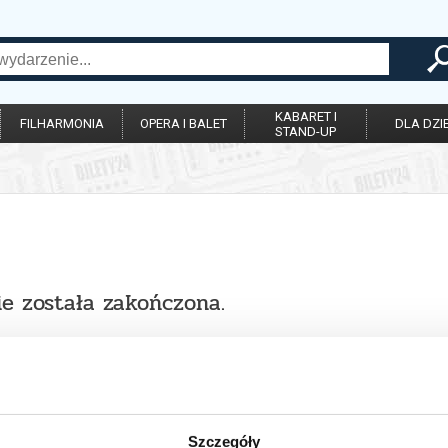
KABARET I
FILHARMONIA
OPERA I BALET
DLA DZIE
STAND-UP
ie została zakończona.
Szczegóły