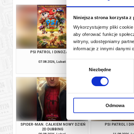
Niniejsza strona korzysta z
Wykorzystujemy pliki cookie 
aby oferować funkcje społecz
witryny, udostępniamy part
informacje z innymi danymi 
PSI PATROL I DINOZAURY
SPIDER-MAN. CAŁKIE
2D DUBBI
07.08.2026, Lubań
07.08.2026, L
Wybór
kup bilet
Niezbędne
zgody
Odmowa
SPIDER-MAN. CAŁKIEM NOWY DZIEŃ
PSI PATROL I D
2D DUBBING