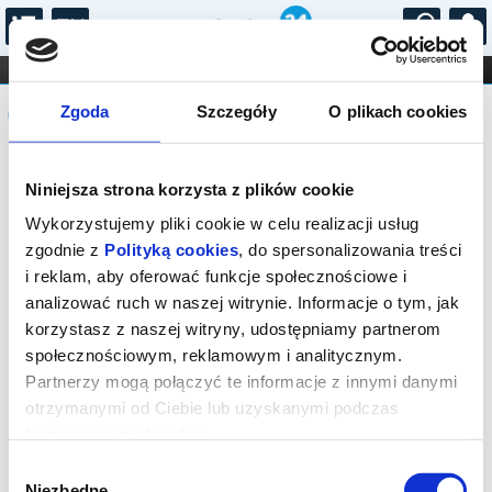
...
KONCERTY
KINO
TEATR
KABARET I
Komunikat
FILHARMONIA
OPERA I BALET
Zgoda
Szczegóły
O plikach cookies
STAND-UP
DLA DZIECI
ONLINE
KARNETY
Sprzedaż biletów on-line na wydarzenie
Niniejsza strona korzysta z plików cookie
została zakończona.
Wykorzystujemy pliki cookie w celu realizacji usług
zgodnie z
Polityką cookies
, do spersonalizowania treści
i reklam, aby oferować funkcje społecznościowe i
analizować ruch w naszej witrynie. Informacje o tym, jak
korzystasz z naszej witryny, udostępniamy partnerom
społecznościowym, reklamowym i analitycznym.
Partnerzy mogą połączyć te informacje z innymi danymi
otrzymanymi od Ciebie lub uzyskanymi podczas
korzystania z ich usług.
Wybór
Niezbędne