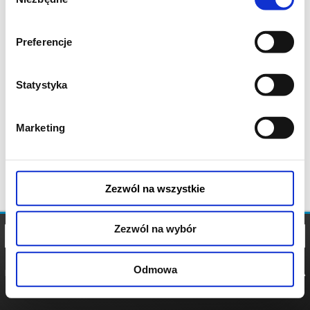
zgody
Preferencje
Statystyka
Marketing
Zezwól na wszystkie
Zezwól na wybór
Odmowa
REGULAMIN
POLITYKA
POLITYKA
COOKIES
PRYWATNOŚCI