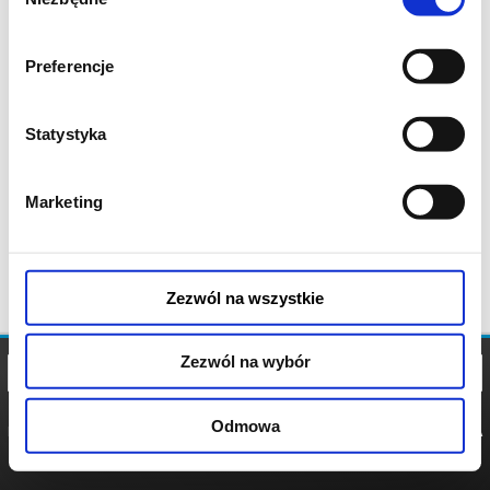
zgody
Preferencje
Statystyka
Marketing
Zezwól na wszystkie
Zezwól na wybór
Odmowa
REGULAMIN
POLITYKA
POLITYKA
COOKIES
PRYWATNOŚCI