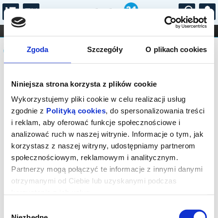
...
KONCERTY
KINO
TEATR
KABARET I
Komunikat
FILHARMONIA
OPERA I BALET
Zgoda
Szczegóły
O plikach cookies
STAND-UP
DLA DZIECI
ONLINE
KARNETY
Sprzedaż biletów on-line na wydarzenie
Niniejsza strona korzysta z plików cookie
została zakończona.
Wykorzystujemy pliki cookie w celu realizacji usług
zgodnie z
Polityką cookies
, do spersonalizowania treści
i reklam, aby oferować funkcje społecznościowe i
analizować ruch w naszej witrynie. Informacje o tym, jak
korzystasz z naszej witryny, udostępniamy partnerom
społecznościowym, reklamowym i analitycznym.
Partnerzy mogą połączyć te informacje z innymi danymi
otrzymanymi od Ciebie lub uzyskanymi podczas
korzystania z ich usług.
Wybór
Niezbędne