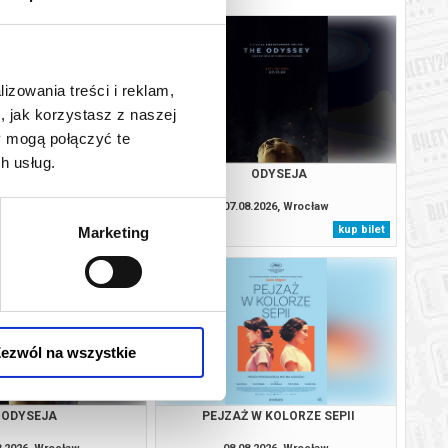
lizowania treści i reklam,
, jak korzystasz z naszej
y mogą połączyć te
h usług.
APROSZENIE
ODYSEJA
8.2026, Wrocław
07.08.2026, Wrocław
kup bilet
kup bilet
Marketing
ezwól na wszystkie
ODYSEJA
PEJZAŻ W KOLORZE SEPII