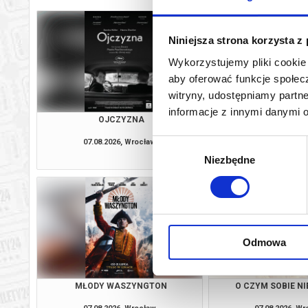
Niniejsza strona korzysta z
Wykorzystujemy pliki cookie 
aby oferować funkcje społecz
witryny, udostępniamy part
informacje z innymi danymi 
OJCZYZNA
KANDYDACI Ś
07.08.2026, Wrocław
07.08.2026, W
Wybór
kup bilet
Niezbędne
zgody
Odmowa
MŁODY WASZYNGTON
O CZYM SOBIE N