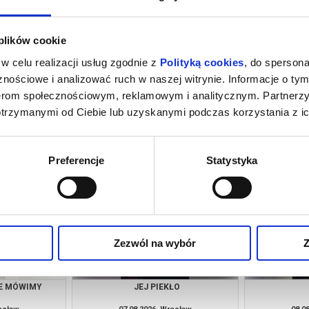
 plików cookie
w celu realizacji usług zgodnie z
Polityką cookies
, do spersona
nościowe i analizować ruch w naszej witrynie. Informacje o tym
nerom społecznościowym, reklamowym i analitycznym. Partnerz
otrzymanymi od Ciebie lub uzyskanymi podczas korzystania z ic
MIERCI
PEJZAŻ W KOLORZE SEPII
Z
rocław
07.08.2026, Wrocław
07.0
kup bilet
kup bilet
Preferencje
Statystyka
Zezwól na wybór
Z
IE MÓWIMY
JEJ PIEKŁO