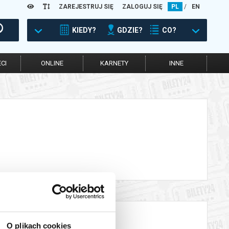
ZAREJESTRUJ SIĘ
ZALOGUJ SIĘ
PL
/
EN
KIEDY?
GDZIE?
CO?
CI
ONLINE
KARNETY
INNE
O plikach cookies