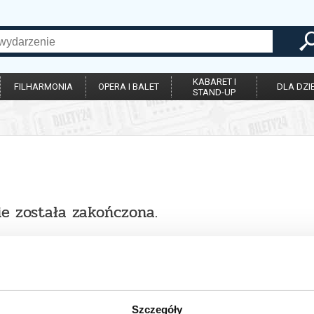
KABARET I
FILHARMONIA
OPERA I BALET
DLA DZIE
STAND-UP
ie została zakończona.
Szczegóły