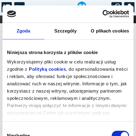
...
KONCERTY
KINO
TEATR
KABARET I
Komunikat
FILHARMONIA
OPERA I BALET
Zgoda
Szczegóły
O plikach cookies
STAND-UP
DLA DZIECI
ONLINE
KARNETY
Sprzedaż biletów on-line na wydarzenie
Niniejsza strona korzysta z plików cookie
została zakończona.
Wykorzystujemy pliki cookie w celu realizacji usług
zgodnie z
Polityką cookies
, do spersonalizowania treści
i reklam, aby oferować funkcje społecznościowe i
analizować ruch w naszej witrynie. Informacje o tym, jak
korzystasz z naszej witryny, udostępniamy partnerom
społecznościowym, reklamowym i analitycznym.
Partnerzy mogą połączyć te informacje z innymi danymi
otrzymanymi od Ciebie lub uzyskanymi podczas
korzystania z ich usług.
Wybór
Niezbędne