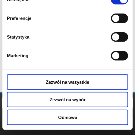
zgody
Preferencje
Statystyka
Marketing
Zezwól na wszystkie
Zezwól na wybór
Odmowa
REGULAMIN
POLITYKA
POLITYKA
COOKIES
PRYWATNOŚCI