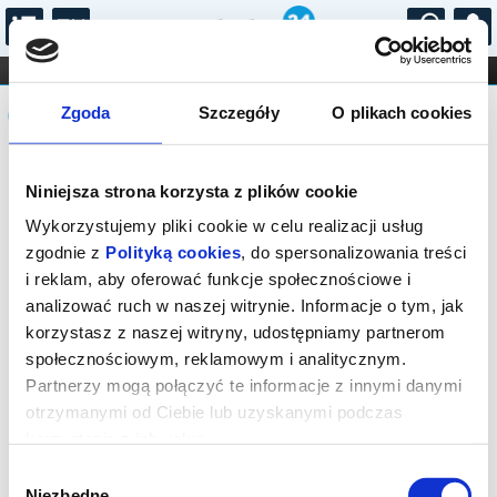
...
KONCERTY
KINO
TEATR
KABARET I
Komunikat
FILHARMONIA
OPERA I BALET
Zgoda
Szczegóły
O plikach cookies
STAND-UP
DLA DZIECI
ONLINE
KARNETY
Sprzedaż biletów on-line na wydarzenie
Niniejsza strona korzysta z plików cookie
została zakończona.
Wykorzystujemy pliki cookie w celu realizacji usług
zgodnie z
Polityką cookies
, do spersonalizowania treści
i reklam, aby oferować funkcje społecznościowe i
analizować ruch w naszej witrynie. Informacje o tym, jak
korzystasz z naszej witryny, udostępniamy partnerom
społecznościowym, reklamowym i analitycznym.
Partnerzy mogą połączyć te informacje z innymi danymi
otrzymanymi od Ciebie lub uzyskanymi podczas
korzystania z ich usług.
Wybór
Niezbędne