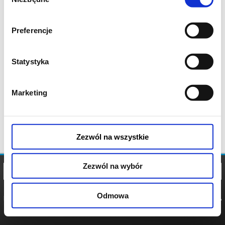
zgody
Preferencje
Statystyka
Marketing
Zezwól na wszystkie
Zezwól na wybór
Odmowa
REGULAMIN
POLITYKA
POLITYKA
COOKIES
PRYWATNOŚCI