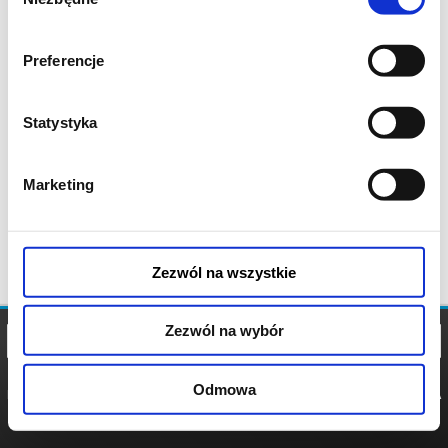
zgody
Preferencje
Statystyka
Marketing
Zezwól na wszystkie
Zezwól na wybór
Odmowa
REGULAMIN
POLITYKA
POLITYKA
COOKIES
PRYWATNOŚCI