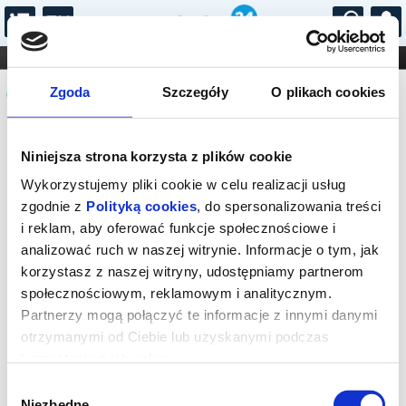
...
KONCERTY
KINO
TEATR
KABARET I
Komunikat
FILHARMONIA
OPERA I BALET
Zgoda
Szczegóły
O plikach cookies
STAND-UP
DLA DZIECI
ONLINE
KARNETY
Sprzedaż biletów on-line na wydarzenie
Niniejsza strona korzysta z plików cookie
została zakończona.
Wykorzystujemy pliki cookie w celu realizacji usług
zgodnie z
Polityką cookies
, do spersonalizowania treści
i reklam, aby oferować funkcje społecznościowe i
analizować ruch w naszej witrynie. Informacje o tym, jak
korzystasz z naszej witryny, udostępniamy partnerom
społecznościowym, reklamowym i analitycznym.
Partnerzy mogą połączyć te informacje z innymi danymi
otrzymanymi od Ciebie lub uzyskanymi podczas
korzystania z ich usług.
Wybór
Niezbędne