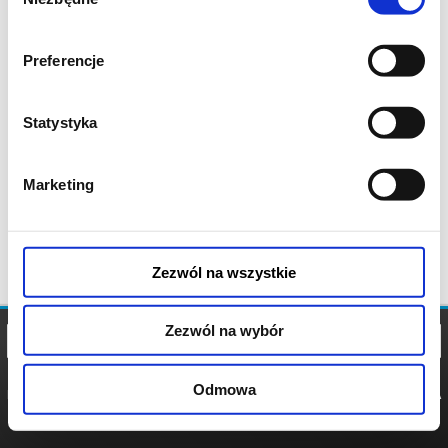
zgody
Preferencje
Statystyka
Marketing
Zezwól na wszystkie
Zezwól na wybór
Odmowa
REGULAMIN
POLITYKA
POLITYKA
COOKIES
PRYWATNOŚCI