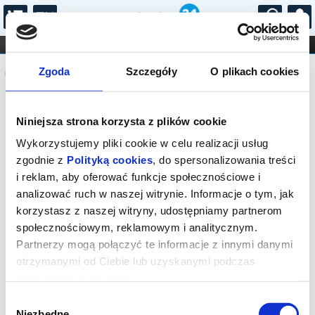
...
KONCERTY
KINO
TEATR
KABARET I
Komunikat
FILHARMONIA
OPERA I BALET
Zgoda
Szczegóły
O plikach cookies
STAND-UP
DLA DZIECI
ONLINE
KARNETY
Sprzedaż biletów on-line na wydarzenie
Niniejsza strona korzysta z plików cookie
została zakończona.
Wykorzystujemy pliki cookie w celu realizacji usług
zgodnie z
Polityką cookies
, do spersonalizowania treści
i reklam, aby oferować funkcje społecznościowe i
analizować ruch w naszej witrynie. Informacje o tym, jak
korzystasz z naszej witryny, udostępniamy partnerom
społecznościowym, reklamowym i analitycznym.
Partnerzy mogą połączyć te informacje z innymi danymi
otrzymanymi od Ciebie lub uzyskanymi podczas
korzystania z ich usług.
Wybór
Niezbędne