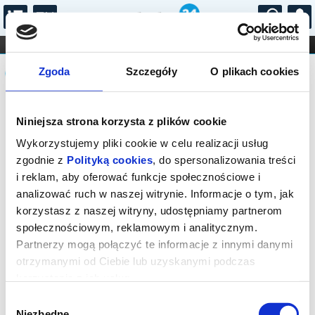
...
KONCERTY
KINO
TEATR
KABARET I
Komunikat
FILHARMONIA
OPERA I BALET
Zgoda
Szczegóły
O plikach cookies
STAND-UP
DLA DZIECI
ONLINE
KARNETY
Sprzedaż biletów on-line na wydarzenie
Niniejsza strona korzysta z plików cookie
została zakończona.
Wykorzystujemy pliki cookie w celu realizacji usług
zgodnie z
Polityką cookies
, do spersonalizowania treści
i reklam, aby oferować funkcje społecznościowe i
analizować ruch w naszej witrynie. Informacje o tym, jak
korzystasz z naszej witryny, udostępniamy partnerom
społecznościowym, reklamowym i analitycznym.
Partnerzy mogą połączyć te informacje z innymi danymi
otrzymanymi od Ciebie lub uzyskanymi podczas
korzystania z ich usług.
Wybór
Niezbędne