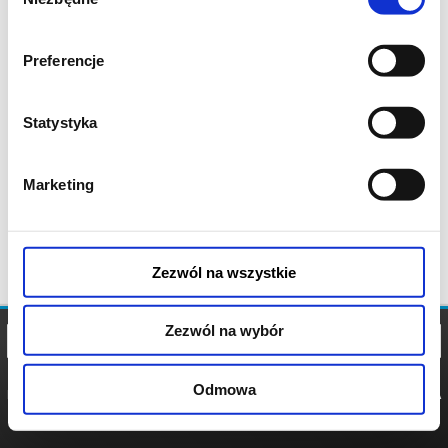
zgody
Preferencje
Statystyka
Marketing
Zezwól na wszystkie
Zezwól na wybór
Odmowa
REGULAMIN
POLITYKA
POLITYKA
COOKIES
PRYWATNOŚCI