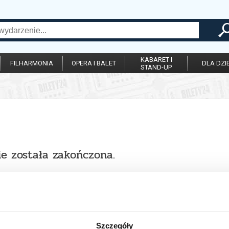
KABARET I
FILHARMONIA
OPERA I BALET
DLA DZIE
STAND-UP
ie została zakończona.
Szczegóły