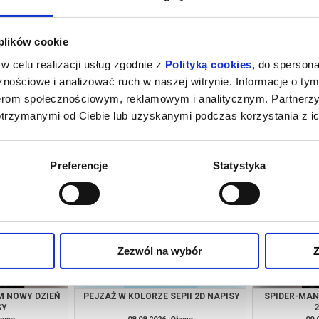
 plików cookie
w celu realizacji usług zgodnie z
Polityką cookies
, do spersona
nościowe i analizować ruch w naszej witrynie. Informacje o tym
nerom społecznościowym, reklamowym i analitycznym. Partnerz
otrzymanymi od Ciebie lub uzyskanymi podczas korzystania z ic
M NOWY DZIEŃ
SPIDER-MAN:CAŁKIEM NOWY DZIEŃ
PEJZAŻ W KO
NG
2D NAPISY
ława
07.08.2026, Oława
07.
kup bilet
kup bilet
Preferencje
Statystyka
Zezwól na wybór
Z
M NOWY DZIEŃ
PEJZAŻ W KOLORZE SEPII 2D NAPISY
SPIDER-MAN
SY