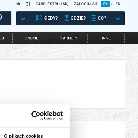
ZAREJESTRUJ SIĘ
ZALOGUJ SIĘ
PL
/
EN
KIEDY?
GDZIE?
CO?
CI
ONLINE
KARNETY
INNE
O plikach cookies