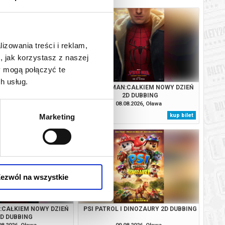
lizowania treści i reklam,
, jak korzystasz z naszej
y mogą połączyć te
h usług.
LORZE SEPII 2D NAPISY
SPIDER-MAN:CAŁKIEM NOWY DZIEŃ
2D DUBBING
08.2026, Oława
08.08.2026, Oława
kup bilet
kup bilet
Marketing
ezwól na wszystkie
:CAŁKIEM NOWY DZIEŃ
PSI PATROL I DINOZAURY 2D DUBBING
2D DUBBING