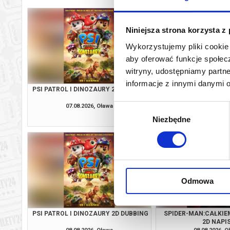
Niniejsza strona korzysta z
Wykorzystujemy pliki cookie 
aby oferować funkcje społecz
witryny, udostępniamy part
informacje z innymi danymi 
PSI PATROL I DINOZAURY 2D DUBBING
SPIDER-MAN:CAŁKIE
2D DUBBI
07.08.2026, Oława
07.08.2026, O
Wybór
kup bilet
Niezbędne
zgody
Odmowa
PSI PATROL I DINOZAURY 2D DUBBING
SPIDER-MAN:CAŁKIE
2D NAPI