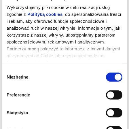
Wykorzystujemy pliki cookie w celu realizacji usług
zgodnie z
Polityką cookies
, do spersonalizowania treści
i reklam, aby oferować funkcje społecznościowe i
analizować ruch w naszej witrynie. Informacje o tym, jak
korzystasz z naszej witryny, udostępniamy partnerom
społecznościowym, reklamowym i analitycznym.
Partnerzy mogą połączyć te informacje z innymi danymi
otrzymanymi od Ciebie lub uzyskanymi podczas
korzystania z ich usług.
ZAWIEŚCIE CZERWONE LATARNIE 2D
Wybór
napisy
Niezbędne
zgody
Preferencje
Niemająca perspektyw na ukończenie szkoły nastoletnia Songlian
wychodzi za mąż. Po przybyciu do siedziby swojego małżonka
musi nauczyć się żyć w nowym środowisku.
Statystyka
*******
Bezpieczne zakupy w Bilety24. W przypadku odwołania
wydarzenia, gwarantujemy automatyczny zwrot środków