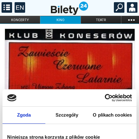
...
KONCERTY
KINO
TEATR
KABARET I
FILHARMONIA
OPERA I BALET
STAND-UP
DLA DZIECI
ONLINE
KARNETY
Zgoda
Szczegóły
O plikach cookies
Niniejsza strona korzysta z plików cookie