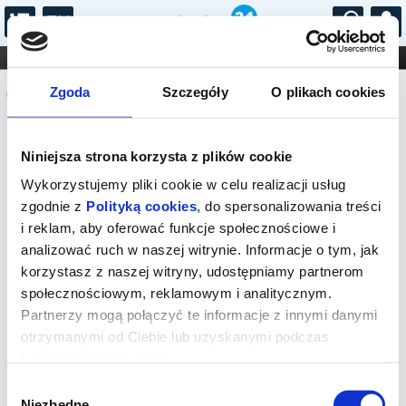
...
KONCERTY
KINO
TEATR
KABARET I
Komunikat
FILHARMONIA
OPERA I BALET
Zgoda
Szczegóły
O plikach cookies
STAND-UP
DLA DZIECI
ONLINE
KARNETY
Sprzedaż biletów on-line na wydarzenie
Niniejsza strona korzysta z plików cookie
została zakończona.
Wykorzystujemy pliki cookie w celu realizacji usług
zgodnie z
Polityką cookies
, do spersonalizowania treści
i reklam, aby oferować funkcje społecznościowe i
analizować ruch w naszej witrynie. Informacje o tym, jak
korzystasz z naszej witryny, udostępniamy partnerom
społecznościowym, reklamowym i analitycznym.
Partnerzy mogą połączyć te informacje z innymi danymi
otrzymanymi od Ciebie lub uzyskanymi podczas
korzystania z ich usług.
Wybór
Niezbędne