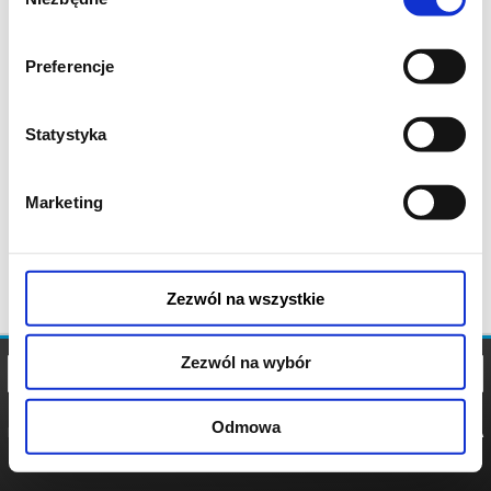
zgody
Preferencje
Statystyka
Marketing
Zezwól na wszystkie
Zezwól na wybór
Odmowa
REGULAMIN
POLITYKA
POLITYKA
COOKIES
PRYWATNOŚCI