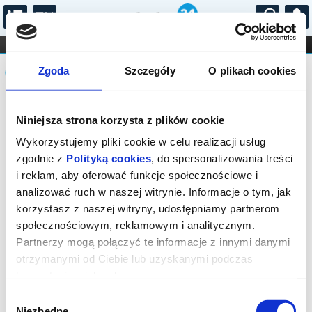
...
KONCERTY
KINO
TEATR
KABARET I
Komunikat
FILHARMONIA
OPERA I BALET
Zgoda
Szczegóły
O plikach cookies
STAND-UP
DLA DZIECI
ONLINE
KARNETY
Sprzedaż biletów on-line na wydarzenie
Niniejsza strona korzysta z plików cookie
została zakończona.
Wykorzystujemy pliki cookie w celu realizacji usług
zgodnie z
Polityką cookies
, do spersonalizowania treści
i reklam, aby oferować funkcje społecznościowe i
analizować ruch w naszej witrynie. Informacje o tym, jak
korzystasz z naszej witryny, udostępniamy partnerom
społecznościowym, reklamowym i analitycznym.
Partnerzy mogą połączyć te informacje z innymi danymi
otrzymanymi od Ciebie lub uzyskanymi podczas
korzystania z ich usług.
Wybór
Niezbędne