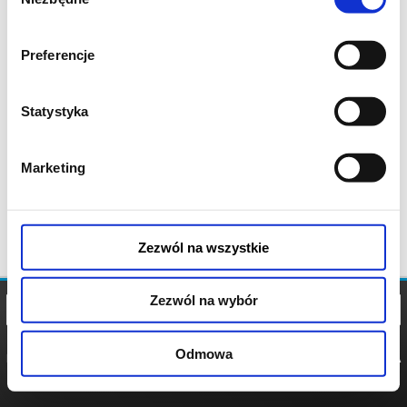
zgody
Preferencje
Statystyka
Marketing
Zezwól na wszystkie
Zezwól na wybór
Odmowa
REGULAMIN
POLITYKA
POLITYKA
COOKIES
PRYWATNOŚCI