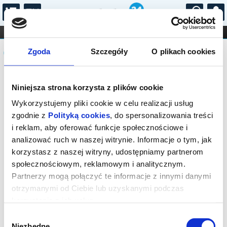
...
KONCERTY
KINO
TEATR
KABARET I
Komunikat
FILHARMONIA
OPERA I BALET
Zgoda
Szczegóły
O plikach cookies
STAND-UP
DLA DZIECI
ONLINE
KARNETY
Sprzedaż biletów on-line na wydarzenie
Niniejsza strona korzysta z plików cookie
została zakończona.
Wykorzystujemy pliki cookie w celu realizacji usług
zgodnie z
Polityką cookies
, do spersonalizowania treści
i reklam, aby oferować funkcje społecznościowe i
analizować ruch w naszej witrynie. Informacje o tym, jak
korzystasz z naszej witryny, udostępniamy partnerom
społecznościowym, reklamowym i analitycznym.
Partnerzy mogą połączyć te informacje z innymi danymi
otrzymanymi od Ciebie lub uzyskanymi podczas
korzystania z ich usług.
Wybór
Niezbędne