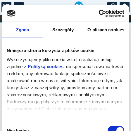
...
KONCERTY
KINO
TEATR
KABARET I
Komunikat
FILHARMONIA
OPERA I BALET
Zgoda
Szczegóły
O plikach cookies
STAND-UP
DLA DZIECI
ONLINE
KARNETY
Sprzedaż biletów on-line na wydarzenie
Niniejsza strona korzysta z plików cookie
została zakończona.
Wykorzystujemy pliki cookie w celu realizacji usług
zgodnie z
Polityką cookies
, do spersonalizowania treści
i reklam, aby oferować funkcje społecznościowe i
analizować ruch w naszej witrynie. Informacje o tym, jak
korzystasz z naszej witryny, udostępniamy partnerom
społecznościowym, reklamowym i analitycznym.
Partnerzy mogą połączyć te informacje z innymi danymi
otrzymanymi od Ciebie lub uzyskanymi podczas
korzystania z ich usług.
Wybór
Niezbędne