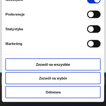
zgody
Preferencje
Statystyka
Marketing
Zezwól na wszystkie
Zezwól na wybór
Odmowa
REGULAMIN
POLITYKA
POLITYKA
COOKIES
PRYWATNOŚCI