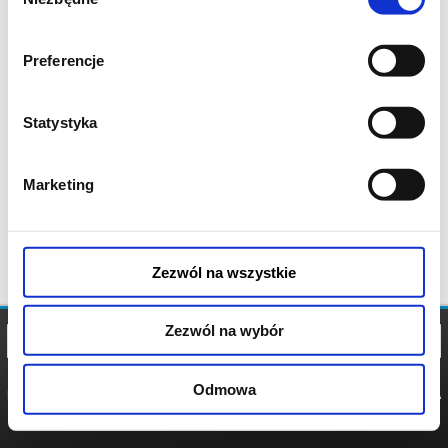
zgody
Preferencje
Statystyka
Marketing
Zezwól na wszystkie
Zezwól na wybór
Odmowa
REGULAMIN
POLITYKA
POLITYKA
COOKIES
PRYWATNOŚCI