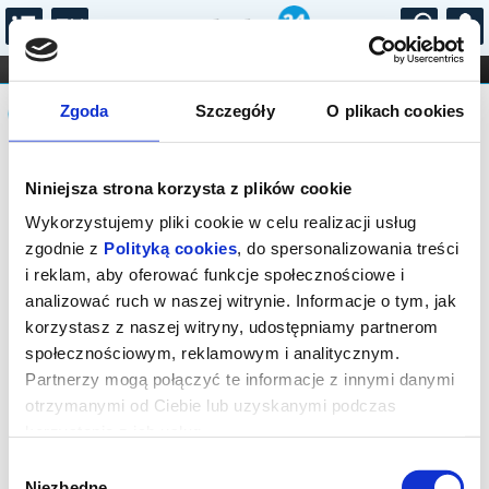
...
KONCERTY
KINO
TEATR
KABARET I
Komunikat
FILHARMONIA
OPERA I BALET
Zgoda
Szczegóły
O plikach cookies
STAND-UP
DLA DZIECI
ONLINE
KARNETY
Sprzedaż biletów on-line na wydarzenie
Niniejsza strona korzysta z plików cookie
została zakończona.
Wykorzystujemy pliki cookie w celu realizacji usług
zgodnie z
Polityką cookies
, do spersonalizowania treści
i reklam, aby oferować funkcje społecznościowe i
analizować ruch w naszej witrynie. Informacje o tym, jak
korzystasz z naszej witryny, udostępniamy partnerom
społecznościowym, reklamowym i analitycznym.
Partnerzy mogą połączyć te informacje z innymi danymi
otrzymanymi od Ciebie lub uzyskanymi podczas
korzystania z ich usług.
Wybór
Niezbędne