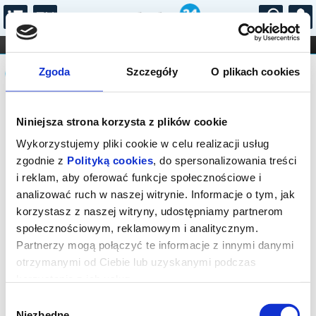
...
KONCERTY
KINO
TEATR
KABARET I
Komunikat
FILHARMONIA
OPERA I BALET
Zgoda
Szczegóły
O plikach cookies
STAND-UP
DLA DZIECI
ONLINE
KARNETY
Sprzedaż biletów on-line na wydarzenie
Niniejsza strona korzysta z plików cookie
została zakończona.
Wykorzystujemy pliki cookie w celu realizacji usług
zgodnie z
Polityką cookies
, do spersonalizowania treści
i reklam, aby oferować funkcje społecznościowe i
analizować ruch w naszej witrynie. Informacje o tym, jak
korzystasz z naszej witryny, udostępniamy partnerom
społecznościowym, reklamowym i analitycznym.
Partnerzy mogą połączyć te informacje z innymi danymi
otrzymanymi od Ciebie lub uzyskanymi podczas
korzystania z ich usług.
Wybór
Niezbędne