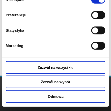
zgody
Preferencje
Statystyka
Marketing
Zezwól na wszystkie
Zezwól na wybór
Odmowa
REGULAMIN
POLITYKA
POLITYKA
COOKIES
PRYWATNOŚCI