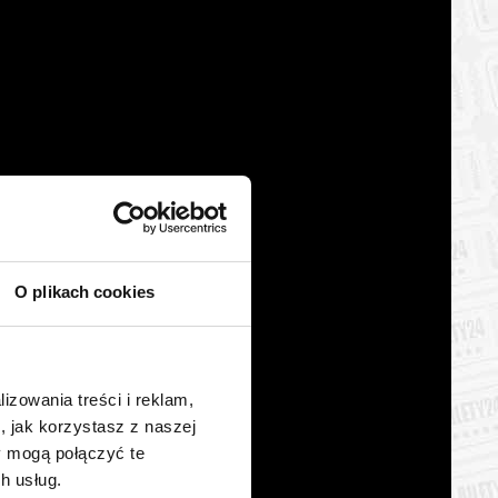
O plikach cookies
lizowania treści i reklam,
, jak korzystasz z naszej
y mogą połączyć te
h usług.