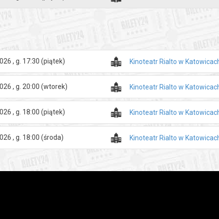
olskiej film powstał w koprodukcji z Canal+ Polska, Wytwórnią Filmów 
ilmową Silesia-Film.
współfinansowany przez Polski Instytut Sztuki Filmowej. Produkcję dof
.
026 , g. 17:30
(piątek)
Kinoteatr Rialto w Katowicac
026 , g. 20:00
(wtorek)
Kinoteatr Rialto w Katowicac
zakupy w Bilety24. W przypadku odwołania wydarzenia, gwarantujemy
a adres e-mail, podany podczas zakupu.
026 , g. 18:00
(piątek)
Kinoteatr Rialto w Katowicac
026 , g. 18:00
(środa)
Kinoteatr Rialto w Katowicac