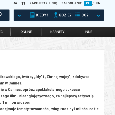
ZAREJESTRUJ SIĘ
ZALOGUJ SIĘ
PL
/
EN
KIEDY?
GDZIE?
CO?
CI
ONLINE
KARNETY
INNE
ikowskiego, twórcy „Idy” i „Zimnej wojny”, zdobywca
ym w Cannes.
rię w Cannes, oprócz spektakularnego sukcesu
ego filmu nieanglojęzycznego, za najlepszą reżyserię i
d 1 milion widzów.
odejmuje tematy tożsamości, winy, rodziny i miłości na tle