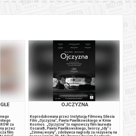
EGŁE
OJCZYZNA
znego
Koprodukowana przez Instytucję Filmową Silesia
María 
mitego
Film „Ojczyzna”, Pawła Pawlikowskiego w Kinie
miesz
ARÓW za
Kosmos. „Ojczyzna” to najnowszy film laureata
Tanger
any przez
Oscara®, Pawła Pawlikowskiego, twórcy „Idy” i
codzie
cza film
„Zimnej wojny”, zdobywca nagrody za reżyserię na
meblac