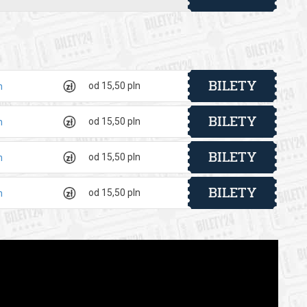
Fabularnych we Wrocławiu, Dolnośląskim Centrum Filmowym i
inansowano także ze środków Ministra Kultury i Dziedzictwa
BILETY
od 15,50 pln
h
BILETY
od 15,50 pln
h
 automatyczny zwrot środków potwierdzony komunikatem
BILETY
od 15,50 pln
h
BILETY
od 15,50 pln
h