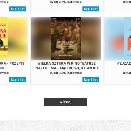
towice
07.08.2026, Katowice
08.08
kup bilet
kup bilet
RA - PRZEPIS
WIELKA SZTUKA W KINOTEATRZE
PEJZAŻ
CIE
RIALTO - MALUJĄC DUSZĘ XX WIEKU:
PELLIZZA Z VOLPEDO
towice
09.08.2026, Katowice
09.08
kup bilet
kup bilet
więcej