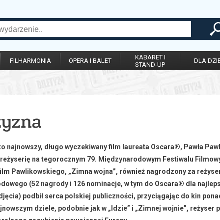
KABARET I
FILHARMONIA
OPERA I BALET
DLA DZIE
STAND-UP
zyzna
to najnowszy, długo wyczekiwany film laureata Oscara®, Pawła Pawl
 reżyserię na tegorocznym 79. Międzynarodowym Festiwalu Filmow
film Pawlikowskiego, „Zimna wojna”, również nagrodzony za reżyse
owego (52 nagrody i 126 nominacje, w tym do Oscara® dla najlepsz
djęcia) podbił serca polskiej publiczności, przyciągając do kin pona
nowszym dziele, podobnie jak w „Idzie” i „Zimnej wojnie”, reżyser p