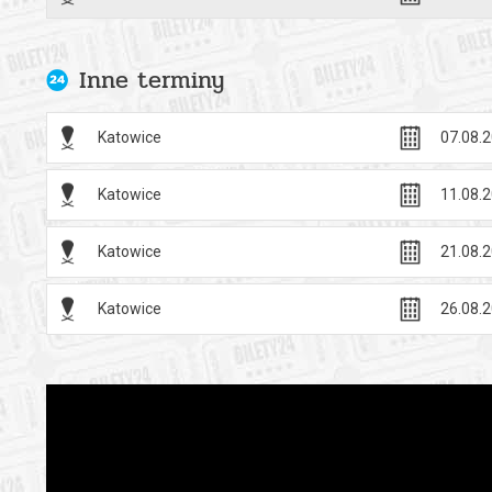
Ze strony p
Instytucją F
Inne terminy
Film został 
Narodowego
Katowice
07.08.2
*******
Katowice
11.08.2
Bezpieczne 
wysyłanym n
Katowice
21.08.2
Katowice
26.08.2