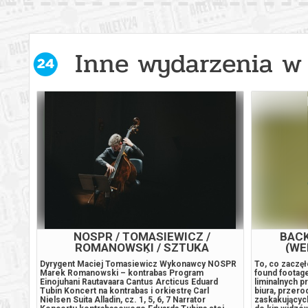
Inne wydarzenia w 
 /
NOSPR / TOMASIEWICZ /
BACK
IE /
ROMANOWSKI / SZTUKA
(WE
OPOWIEŚCI / S3
emanja
Dyrygent Maciej Tomasiewicz Wykonawcy NOSPR
To, co zaczęł
Marek Romanowski – kontrabas Program
found footage
 D-dur
Einojuhani Rautavaara Cantus Arcticus Eduard
liminalnych 
A-dur
Tubin Koncert na kontrabas i orkiestrę Carl
biura, przerod
eonory
Nielsen Suita Alladin, cz. 1, 5, 6, 7 Narrator
zaskakujących