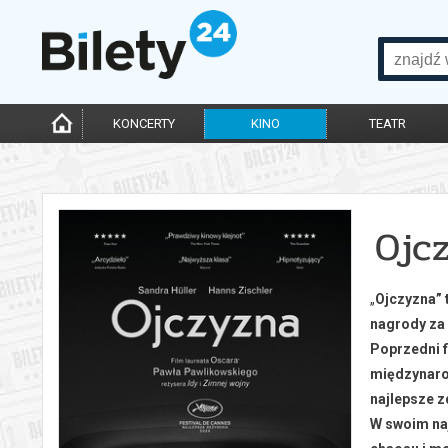
KONCERTY
KINO
TEATR
Ojc
„
Ojczyzna” 
nagrody za
Poprzedni 
międzynarod
najlepsze z
W swoim naj