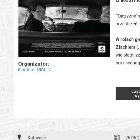
chaosu i mo
"'Ojczyzna' 
przestrzeń 
W rolach g
Zischlera
(
wieloletni 
oraz scenog
Organizator:
Kinoteatr RIALTO
„Ojczyzna" 
(Sandra Hüll
czyt
podróż czar
wy
pierwszy od
Zjednoczon
Producentam
Hours), Dimi
Katowice
26.06.2