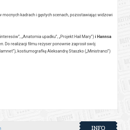
, w mocnych kadrach i gęstych scenach, pozostawiając widzowi
 interesów”, „Anatomia upadku”, „Projekt Hail Mary”)
i Hannsa
. Do realizacji filmu reżyser ponownie zaprosił swój
amnet”), kostiumografkę Aleksandrę Staszko („Ministranci”)
 Nagrody Nobla w dziedzinie literatury, a jego córką Eriką
 wojny. Ojciec i córka wyruszają w trudną, pełną emocji
amerykańską do Weimaru pod wpływem sowieckim. Po raz
cześniej trudną decyzję o emigracji do Stanów
a (Extreme Emotions), Jeanne Tremsal i Edward Berger (Nine
INFO
h