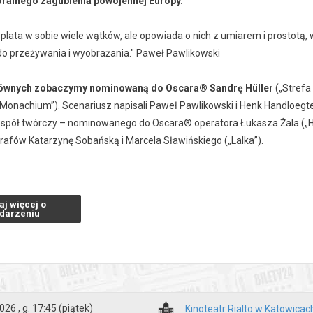
ralnego zagubienia powojennej Europy.
splata w sobie wiele wątków, ale opowiada o nich z umiarem i prostotą
do przeżywania i wyobrażania."
Paweł Pawlikowski
łównych zobaczymy nominowaną do Oscara® Sandrę Hüller
(„Strefa
„Monachium”). Scenariusz napisali Paweł Pawlikowski i Henk Handloegten
zespół twórczy – nominowanego do Oscara® operatora Łukasza Żala („H
rafów Katarzynę Sobańską i Marcela Sławińskiego („Lalka”).
opowiada o relacji między Thomasem Mannem (Hanns Zischler), laureatem
er) – aktorką i pisarką. Akcja rozgrywa się w szczytowym okresie zimnej
aj więcej o
nym Buickiem przez zrujnowane Niemcy – z Frankfurtu pod kontrolą 
darzeniu
 zakończenia wojny Mann wraca do swojej ojczyzny, po tym jak podjął w
ych.
i filmu są: Mario Gianani i Lorenzo Mieli (OUR Films), Ewa Puszczyńsk
tri Rassam (Chapter 2) oraz Lorenzo Gangarossa (Circle One).
026 , g. 17:45
(piątek)
Kinoteatr Rialto w Katowicac