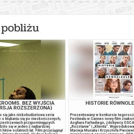
pobliżu
ROOMS. BEZ WYJŚCIA
HISTORIE RÓWNOL
RSJA ROZSZERZONA)
o się jako niskobudżetowa seria
Prezentowany w konkursie tegoroc
 o błąkaniu się po nieskończonych,
Festiwalu w Cannes nowy film znako
przestrzeniach przypominających
Asghara Farhadiego, zdobywcy OSC
ziło się w jeden z najbardziej
„Rozstanie” i „Klienta”. Wyprodukow
 hitów ostatnich lat. Film przyciągnął
Macieja Musiała i Krzysztofa Piesiewi