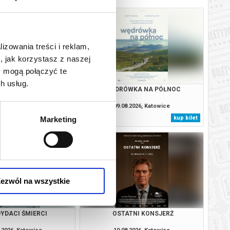
lizowania treści i reklam,
, jak korzystasz z naszej
y mogą połączyć te
h usług.
IĘTA- PRZEDPREMIERA
WĘDRÓWKA NA PÓŁNOC
.2026, Katowice
09.08.2026, Katowice
kup bilet
kup bilet
Marketing
ezwól na wszystkie
YDACI ŚMIERCI
OSTATNI KONSJERŻ