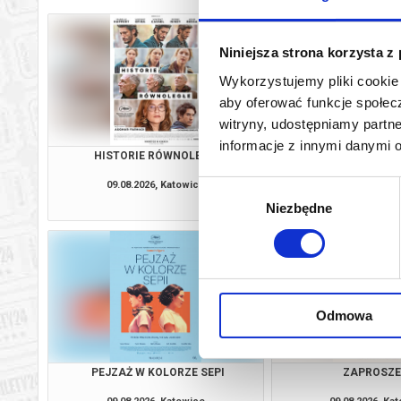
Niniejsza strona korzysta z
Wykorzystujemy pliki cookie 
aby oferować funkcje społecz
witryny, udostępniamy part
informacje z innymi danymi 
HISTORIE RÓWNOLEGŁE
SEANS PRZYJAZNY S
NIESAMOWITA HIS
JUMBO
09.08.2026, Katowice
09.08.2026, Ka
Wybór
kup bilet
Niezbędne
zgody
Odmowa
PEJZAŻ W KOLORZE SEPI
ZAPROSZE