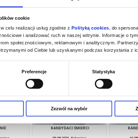
 plików cookie
w celu realizacji usług zgodnie z
Polityką cookies
, do spersona
nościowe i analizować ruch w naszej witrynie. Informacje o tym
nerom społecznościowym, reklamowym i analitycznym. Partnerz
otrzymanymi od Ciebie lub uzyskanymi podczas korzystania z ic
ENSORYCZNIE:
HOMO SAPIENS?
GORZKIE ŚW
TORIA MUMBO
towice
09.08.2026, Katowice
09.08
kup bilet
kup bilet
Preferencje
Statystyka
Zezwól na wybór
Z
NIE
KANDYDACI ŚMIERCI
KAND