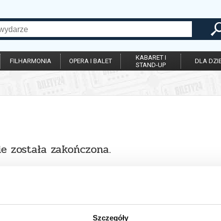
KABARET I
FILHARMONIA
OPERA I BALET
DLA DZIE
STAND-UP
ie została zakończona.
Szczegóły