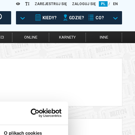
ZAREJESTRUJ SIĘ
ZALOGUJ SIĘ
PL
/
EN
KIEDY?
GDZIE?
CO?
CI
ONLINE
KARNETY
INNE
O plikach cookies