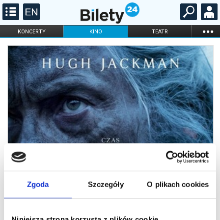
...
KONCERTY
KINO
TEATR
KABARET I
FILHARMONIA
OPERA I BALET
STAND-UP
DLA DZIECI
ONLINE
KARNETY
Zgoda
Szczegóły
O plikach cookies
Niniejsza strona korzysta z plików cookie