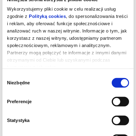
Wykorzystujemy pliki cookie w celu realizacji usług
zgodnie z
Polityką cookies
, do spersonalizowania treści
i reklam, aby oferować funkcje społecznościowe i
analizować ruch w naszej witrynie. Informacje o tym, jak
korzystasz z naszej witryny, udostępniamy partnerom
społecznościowym, reklamowym i analitycznym.
Partnerzy mogą połączyć te informacje z innymi danymi
otrzymanymi od Ciebie lub uzyskanymi podczas
Robin Hood: Koniec legendy
korzystania z ich usług.
Wybór
Niezbędne
zgody
Robin Hood (Hugh Jackman), który do tej pory wiódł życie bandyty
– naznaczone przemocą, krwią i cierpieniem – pogodził się z tym,
że każda kolejna bitwa może być jego ostatnią. Jednak los pisze
dla niego inny scenariusz. Ciężko ranny trafia pod opiekę
tajemniczej kobiety (Jodie Comer) oraz poznaje bezbronną
Preferencje
dziewczynkę, której grozi śmiertelne niebezpieczeństwo. Stając w
jej obronie, przekonuje się, że walka o niewinne dziecko może być
jego najważniejszą walką – walką o odkupienie.
Statystyka
*******
Bezpieczne zakupy w Bilety24. W przypadku odwołania
wydarzenia, gwarantujemy automatyczny zwrot środków