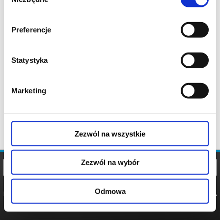
zgody
Preferencje
Statystyka
Marketing
Zezwól na wszystkie
Zezwól na wybór
Odmowa
REGULAMIN
POLITYKA
POLITYKA
COOKIES
PRYWATNOŚCI