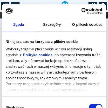
...
KONCERTY
KINO
TEATR
KABARET I
Komunikat
FILHARMONIA
OPERA I BALET
Zgoda
Szczegóły
O plikach cookies
STAND-UP
DLA DZIECI
ONLINE
KARNETY
Sprzedaż biletów on-line na wydarzenie
Niniejsza strona korzysta z plików cookie
została zakończona.
Wykorzystujemy pliki cookie w celu realizacji usług
zgodnie z
Polityką cookies
, do spersonalizowania treści
i reklam, aby oferować funkcje społecznościowe i
analizować ruch w naszej witrynie. Informacje o tym, jak
korzystasz z naszej witryny, udostępniamy partnerom
społecznościowym, reklamowym i analitycznym.
Partnerzy mogą połączyć te informacje z innymi danymi
otrzymanymi od Ciebie lub uzyskanymi podczas
korzystania z ich usług.
Wybór
Niezbędne