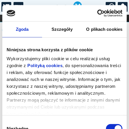
...
KONCERTY
KINO
TEATR
KABARET I
Komunikat
FILHARMONIA
OPERA I BALET
Zgoda
Szczegóły
O plikach cookies
STAND-UP
DLA DZIECI
ONLINE
KARNETY
Sprzedaż biletów on-line na wydarzenie
Niniejsza strona korzysta z plików cookie
została zakończona.
Wykorzystujemy pliki cookie w celu realizacji usług
zgodnie z
Polityką cookies
, do spersonalizowania treści
i reklam, aby oferować funkcje społecznościowe i
analizować ruch w naszej witrynie. Informacje o tym, jak
korzystasz z naszej witryny, udostępniamy partnerom
społecznościowym, reklamowym i analitycznym.
Partnerzy mogą połączyć te informacje z innymi danymi
otrzymanymi od Ciebie lub uzyskanymi podczas
korzystania z ich usług.
Wybór
Niezbędne