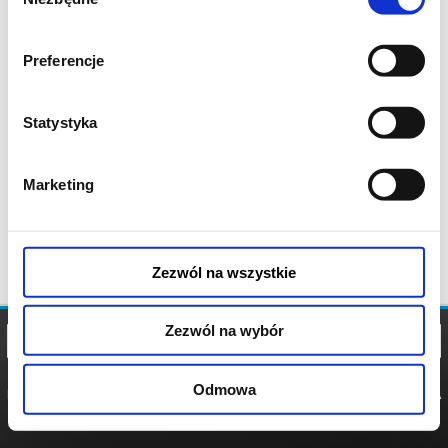
zgody
Preferencje
Statystyka
Marketing
Zezwól na wszystkie
Zezwól na wybór
Odmowa
REGULAMIN
POLITYKA
POLITYKA
COOKIES
PRYWATNOŚCI