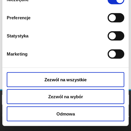
zgody
Preferencje
Statystyka
Marketing
Zezwól na wszystkie
Zezwól na wybór
Odmowa
REGULAMIN
POLITYKA
POLITYKA
COOKIES
PRYWATNOŚCI