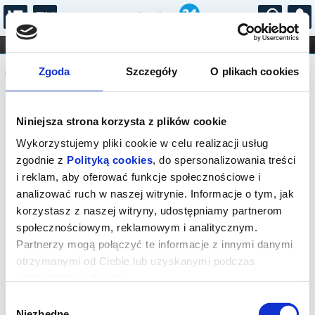
...
KONCERTY
KINO
TEATR
KABARET I
Komunikat
FILHARMONIA
OPERA I BALET
Zgoda
Szczegóły
O plikach cookies
STAND-UP
DLA DZIECI
ONLINE
KARNETY
Sprzedaż biletów on-line na wydarzenie
Niniejsza strona korzysta z plików cookie
została zakończona.
Wykorzystujemy pliki cookie w celu realizacji usług
zgodnie z
Polityką cookies
, do spersonalizowania treści
i reklam, aby oferować funkcje społecznościowe i
analizować ruch w naszej witrynie. Informacje o tym, jak
korzystasz z naszej witryny, udostępniamy partnerom
społecznościowym, reklamowym i analitycznym.
Partnerzy mogą połączyć te informacje z innymi danymi
otrzymanymi od Ciebie lub uzyskanymi podczas
korzystania z ich usług.
Wybór
Niezbędne