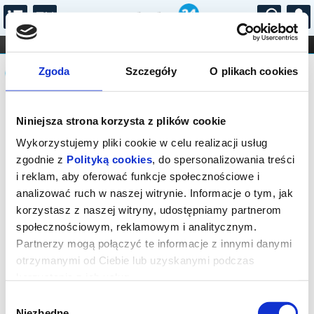
...
KONCERTY
KINO
TEATR
KABARET I
Komunikat
FILHARMONIA
OPERA I BALET
Zgoda
Szczegóły
O plikach cookies
STAND-UP
DLA DZIECI
ONLINE
KARNETY
Sprzedaż biletów on-line na wydarzenie
Niniejsza strona korzysta z plików cookie
została zakończona.
Wykorzystujemy pliki cookie w celu realizacji usług
zgodnie z
Polityką cookies
, do spersonalizowania treści
i reklam, aby oferować funkcje społecznościowe i
analizować ruch w naszej witrynie. Informacje o tym, jak
korzystasz z naszej witryny, udostępniamy partnerom
społecznościowym, reklamowym i analitycznym.
Partnerzy mogą połączyć te informacje z innymi danymi
otrzymanymi od Ciebie lub uzyskanymi podczas
korzystania z ich usług.
Wybór
Niezbędne