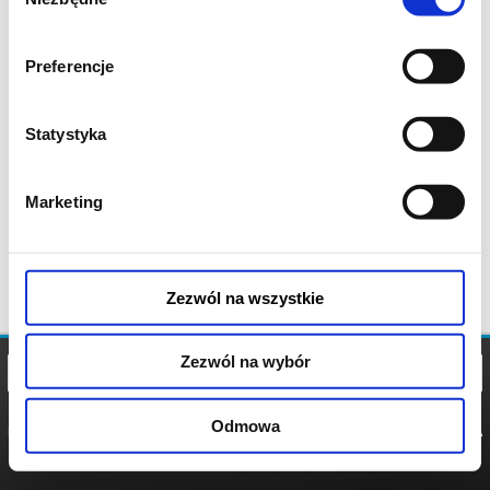
zgody
Preferencje
Statystyka
Marketing
Zezwól na wszystkie
Zezwól na wybór
Odmowa
REGULAMIN
POLITYKA
POLITYKA
COOKIES
PRYWATNOŚCI