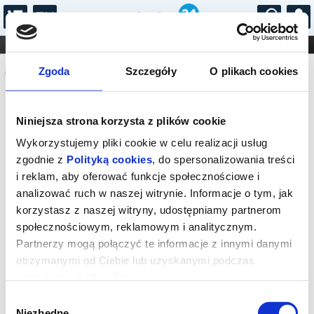
...
KONCERTY
KINO
TEATR
KABARET I
Komunikat
FILHARMONIA
OPERA I BALET
Zgoda
Szczegóły
O plikach cookies
STAND-UP
DLA DZIECI
ONLINE
KARNETY
Sprzedaż biletów on-line na wydarzenie
Niniejsza strona korzysta z plików cookie
została zakończona.
Wykorzystujemy pliki cookie w celu realizacji usług
zgodnie z
Polityką cookies
, do spersonalizowania treści
i reklam, aby oferować funkcje społecznościowe i
analizować ruch w naszej witrynie. Informacje o tym, jak
korzystasz z naszej witryny, udostępniamy partnerom
społecznościowym, reklamowym i analitycznym.
Partnerzy mogą połączyć te informacje z innymi danymi
otrzymanymi od Ciebie lub uzyskanymi podczas
korzystania z ich usług.
Wybór
Niezbędne