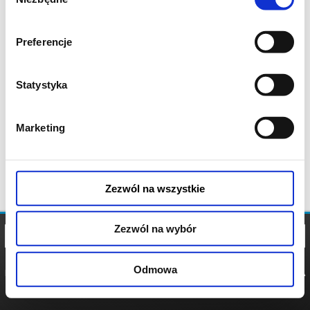
zgody
Preferencje
Statystyka
Marketing
Zezwól na wszystkie
Zezwól na wybór
Odmowa
REGULAMIN
POLITYKA
POLITYKA
COOKIES
PRYWATNOŚCI