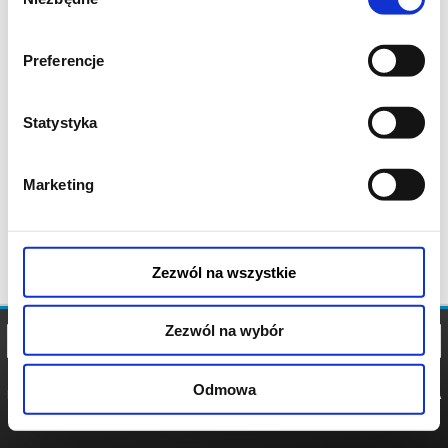
zgody
Preferencje
Statystyka
Marketing
Zezwól na wszystkie
Zezwól na wybór
Odmowa
REGULAMIN
POLITYKA
POLITYKA
COOKIES
PRYWATNOŚCI