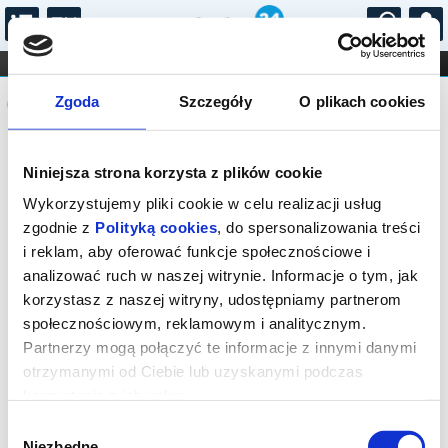
...
KONCERTY
KINO
TEATR
KABARET I
Komunikat
FILHARMONIA
OPERA I BALET
Zgoda
Szczegóły
O plikach cookies
STAND-UP
DLA DZIECI
ONLINE
KARNETY
Sprzedaż biletów on-line na wydarzenie
Niniejsza strona korzysta z plików cookie
została zakończona.
Wykorzystujemy pliki cookie w celu realizacji usług
zgodnie z
Polityką cookies
, do spersonalizowania treści
i reklam, aby oferować funkcje społecznościowe i
analizować ruch w naszej witrynie. Informacje o tym, jak
korzystasz z naszej witryny, udostępniamy partnerom
społecznościowym, reklamowym i analitycznym.
Partnerzy mogą połączyć te informacje z innymi danymi
otrzymanymi od Ciebie lub uzyskanymi podczas
korzystania z ich usług.
Wybór
Niezbędne