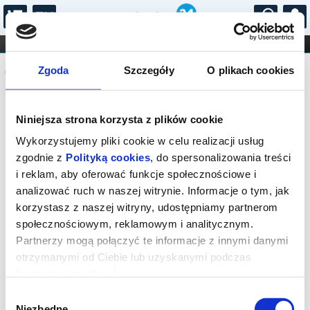
...
KONCERTY
KINO
TEATR
KABARET I
Komunikat
FILHARMONIA
OPERA I BALET
Zgoda
Szczegóły
O plikach cookies
STAND-UP
DLA DZIECI
ONLINE
KARNETY
Sprzedaż biletów on-line na wydarzenie
Niniejsza strona korzysta z plików cookie
została zakończona.
Wykorzystujemy pliki cookie w celu realizacji usług
zgodnie z
Polityką cookies
, do spersonalizowania treści
i reklam, aby oferować funkcje społecznościowe i
analizować ruch w naszej witrynie. Informacje o tym, jak
korzystasz z naszej witryny, udostępniamy partnerom
społecznościowym, reklamowym i analitycznym.
Partnerzy mogą połączyć te informacje z innymi danymi
otrzymanymi od Ciebie lub uzyskanymi podczas
korzystania z ich usług.
Wybór
Niezbędne