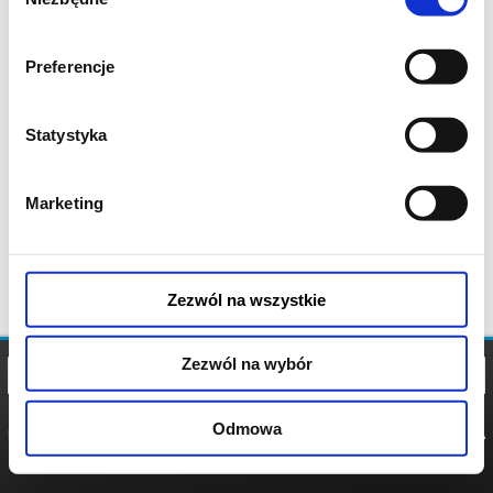
zgody
Preferencje
Statystyka
Marketing
Zezwól na wszystkie
Zezwól na wybór
Odmowa
REGULAMIN
POLITYKA
POLITYKA
COOKIES
PRYWATNOŚCI