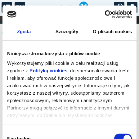
...
KONCERTY
KINO
TEATR
KABARET I
Komunikat
FILHARMONIA
OPERA I BALET
Zgoda
Szczegóły
O plikach cookies
STAND-UP
DLA DZIECI
ONLINE
KARNETY
Sprzedaż biletów on-line na wydarzenie
Niniejsza strona korzysta z plików cookie
została zakończona.
Wykorzystujemy pliki cookie w celu realizacji usług
zgodnie z
Polityką cookies
, do spersonalizowania treści
i reklam, aby oferować funkcje społecznościowe i
analizować ruch w naszej witrynie. Informacje o tym, jak
korzystasz z naszej witryny, udostępniamy partnerom
społecznościowym, reklamowym i analitycznym.
Partnerzy mogą połączyć te informacje z innymi danymi
otrzymanymi od Ciebie lub uzyskanymi podczas
korzystania z ich usług.
Wybór
Niezbędne