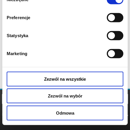
zgody
Preferencje
Statystyka
Marketing
Zezwól na wszystkie
Zezwól na wybór
Odmowa
REGULAMIN
POLITYKA
POLITYKA
COOKIES
PRYWATNOŚCI