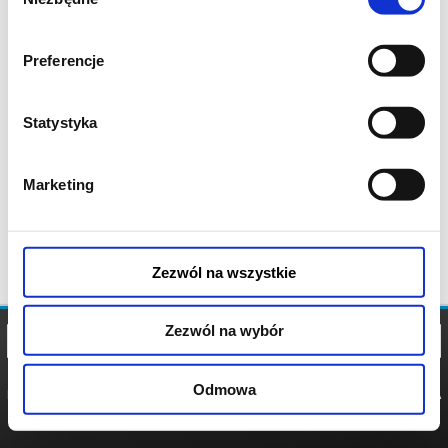
zgody
Preferencje
Statystyka
Marketing
Zezwól na wszystkie
Zezwól na wybór
Odmowa
REGULAMIN
POLITYKA
POLITYKA
COOKIES
PRYWATNOŚCI