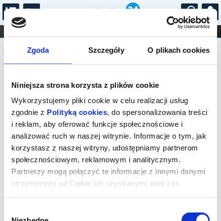
...
KONCERTY
KINO
TEATR
KABARET I
Komunikat
FILHARMONIA
OPERA I BALET
Zgoda
Szczegóły
O plikach cookies
STAND-UP
DLA DZIECI
ONLINE
KARNETY
Sprzedaż biletów on-line na wydarzenie
Niniejsza strona korzysta z plików cookie
została zakończona.
Wykorzystujemy pliki cookie w celu realizacji usług
zgodnie z
Polityką cookies
, do spersonalizowania treści
i reklam, aby oferować funkcje społecznościowe i
analizować ruch w naszej witrynie. Informacje o tym, jak
korzystasz z naszej witryny, udostępniamy partnerom
społecznościowym, reklamowym i analitycznym.
Partnerzy mogą połączyć te informacje z innymi danymi
otrzymanymi od Ciebie lub uzyskanymi podczas
korzystania z ich usług.
Wybór
Niezbędne