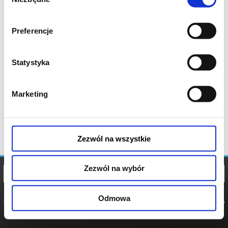
zgody
Preferencje
Statystyka
Marketing
Zezwól na wszystkie
Zezwól na wybór
Odmowa
REGULAMIN
POLITYKA
POLITYKA
COOKIES
PRYWATNOŚCI