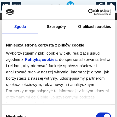
...
KONCERTY
KINO
TEATR
KABARET I
Komunikat
FILHARMONIA
OPERA I BALET
Zgoda
Szczegóły
O plikach cookies
STAND-UP
DLA DZIECI
ONLINE
KARNETY
Sprzedaż biletów on-line na wydarzenie
Niniejsza strona korzysta z plików cookie
została zakończona.
Wykorzystujemy pliki cookie w celu realizacji usług
zgodnie z
Polityką cookies
, do spersonalizowania treści
i reklam, aby oferować funkcje społecznościowe i
analizować ruch w naszej witrynie. Informacje o tym, jak
korzystasz z naszej witryny, udostępniamy partnerom
społecznościowym, reklamowym i analitycznym.
Partnerzy mogą połączyć te informacje z innymi danymi
otrzymanymi od Ciebie lub uzyskanymi podczas
korzystania z ich usług.
Wybór
Niezbędne