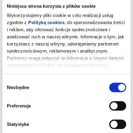
Niniejsza strona korzysta z plików cookie
Wykorzystujemy pliki cookie w celu realizacji usług
zgodnie z
Polityką cookies
, do spersonalizowania treści
i reklam, aby oferować funkcje społecznościowe i
analizować ruch w naszej witrynie. Informacje o tym, jak
korzystasz z naszej witryny, udostępniamy partnerom
społecznościowym, reklamowym i analitycznym.
Partnerzy mogą połączyć te informacje z innymi danymi
otrzymanymi od Ciebie lub uzyskanymi podczas
korzystania z ich usług.
Wybór
Star Wars: Mandalorian i Grogu 3D
Niezbędne
zgody
Dubbing
Preferencje
Imperium upadło, a Nowa Republika, która stara się chronić
wszystko, o co walczyła Rebelia, zwraca się o pomoc do
legendarnego mandaloriańskiego łowcy nagród, Dina Djarina, i
Statystyka
jego młodego ucznia, Grogu.
*******