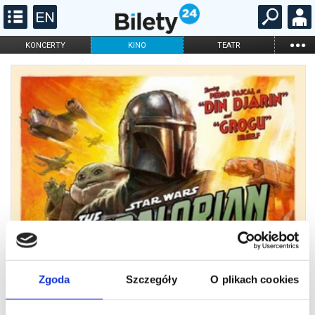
...
KONCERTY
KINO
TEATR
KABARET I
FILHARMONIA
OPERA I BALET
STAND-UP
DLA DZIECI
ONLINE
KARNETY
Zgoda
Szczegóły
O plikach cookies