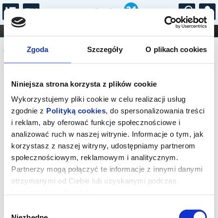
...
KONCERTY
KINO
TEATR
KABARET I
Komunikat
FILHARMONIA
OPERA I BALET
Zgoda
Szczegóły
O plikach cookies
STAND-UP
DLA DZIECI
ONLINE
KARNETY
Sprzedaż biletów on-line na wydarzenie
Niniejsza strona korzysta z plików cookie
została zakończona.
Wykorzystujemy pliki cookie w celu realizacji usług
zgodnie z
Polityką cookies
, do spersonalizowania treści
i reklam, aby oferować funkcje społecznościowe i
analizować ruch w naszej witrynie. Informacje o tym, jak
korzystasz z naszej witryny, udostępniamy partnerom
społecznościowym, reklamowym i analitycznym.
Partnerzy mogą połączyć te informacje z innymi danymi
otrzymanymi od Ciebie lub uzyskanymi podczas
korzystania z ich usług.
Wybór
Niezbędne