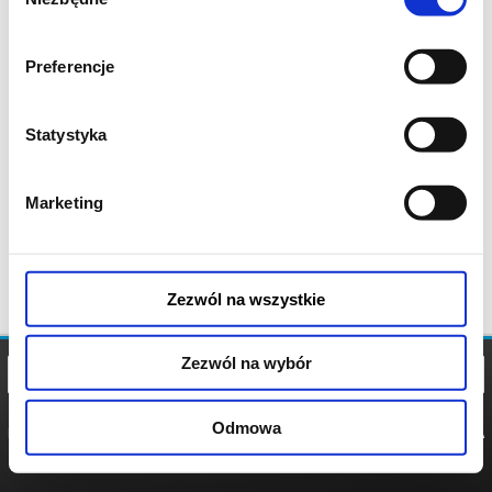
zgody
Preferencje
Statystyka
Marketing
Zezwól na wszystkie
Zezwól na wybór
Odmowa
REGULAMIN
POLITYKA
POLITYKA
COOKIES
PRYWATNOŚCI