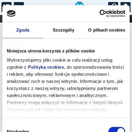
...
KONCERTY
KINO
TEATR
KABARET I
Komunikat
FILHARMONIA
OPERA I BALET
Zgoda
Szczegóły
O plikach cookies
STAND-UP
DLA DZIECI
ONLINE
KARNETY
Sprzedaż biletów on-line na wydarzenie
Niniejsza strona korzysta z plików cookie
została zakończona.
Wykorzystujemy pliki cookie w celu realizacji usług
zgodnie z
Polityką cookies
, do spersonalizowania treści
i reklam, aby oferować funkcje społecznościowe i
analizować ruch w naszej witrynie. Informacje o tym, jak
korzystasz z naszej witryny, udostępniamy partnerom
społecznościowym, reklamowym i analitycznym.
Partnerzy mogą połączyć te informacje z innymi danymi
otrzymanymi od Ciebie lub uzyskanymi podczas
korzystania z ich usług.
Wybór
Niezbędne