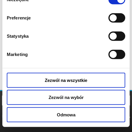
zgody
Preferencje
Statystyka
Marketing
Zezwól na wszystkie
Zezwól na wybór
Odmowa
REGULAMIN
POLITYKA
POLITYKA
COOKIES
PRYWATNOŚCI