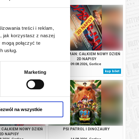
lizowania treści i reklam,
, jak korzystasz z naszej
y mogą połączyć te
h usług.
TROL I DINOZAURY
SPIDER-MAN: CAŁKIEM NOWY DZIEŃ
2D NAPISY
8.2026, Gorlice
09.08.2026, Gorlice
kup bilet
kup bilet
Marketing
ezwól na wszystkie
: CAŁKIEM NOWY DZIEŃ
PSI PATROL I DINOZAURY
2D NAPISY