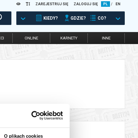
ZAREJESTRUJ SIĘ
ZALOGUJ SIĘ
PL
/
EN
KIEDY?
GDZIE?
CO?
CI
ONLINE
KARNETY
INNE
O plikach cookies