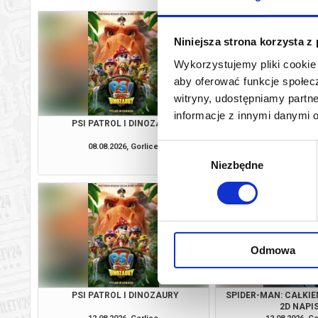
Niniejsza strona korzysta z
Wykorzystujemy pliki cookie 
aby oferować funkcje społecz
witryny, udostępniamy part
informacje z innymi danymi 
PSI PATROL I DINOZAURY
SPIDER-MAN: CAŁKIE
2D NAPI
08.08.2026, Gorlice
08.08.2026, Go
Wybór
kup bilet
Niezbędne
zgody
Odmowa
PSI PATROL I DINOZAURY
SPIDER-MAN: CAŁKIE
2D NAPI