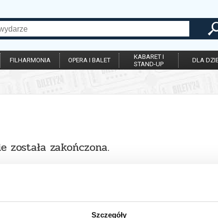
KABARET I
FILHARMONIA
OPERA I BALET
DLA DZIE
STAND-UP
ie została zakończona.
Szczegóły