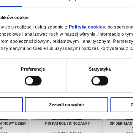
 plików cookie
w celu realizacji usług zgodnie z
Polityką cookies
, do spersona
nościowe i analizować ruch w naszej witrynie. Informacje o tym
nerom społecznościowym, reklamowym i analitycznym. Partnerz
otrzymanymi od Ciebie lub uzyskanymi podczas korzystania z ic
M NOWY DZIEŃ
REQUIEM DLA SNU W 4K
PSI PA
SY
rlice
08.08.2026, Gorlice
09.0
kup bilet
kup bilet
Preferencje
Statystyka
Zezwól na wybór
Z
M NOWY DZIEŃ
PSI PATROL I DINOZAURY
SPIDER-MAN
SY