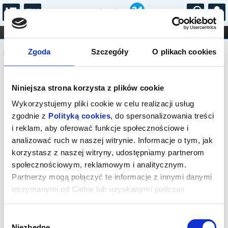
...
KONCERTY
KINO
TEATR
KABARET I
Komunikat
FILHARMONIA
OPERA I BALET
Zgoda
Szczegóły
O plikach cookies
STAND-UP
DLA DZIECI
ONLINE
KARNETY
Sprzedaż biletów on-line na wydarzenie
Niniejsza strona korzysta z plików cookie
została zakończona.
Wykorzystujemy pliki cookie w celu realizacji usług
zgodnie z
Polityką cookies
, do spersonalizowania treści
i reklam, aby oferować funkcje społecznościowe i
analizować ruch w naszej witrynie. Informacje o tym, jak
korzystasz z naszej witryny, udostępniamy partnerom
społecznościowym, reklamowym i analitycznym.
Partnerzy mogą połączyć te informacje z innymi danymi
otrzymanymi od Ciebie lub uzyskanymi podczas
korzystania z ich usług.
Wybór
Niezbędne