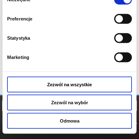
zgody
Preferencje
Statystyka
Marketing
Zezwól na wszystkie
Zezwól na wybór
Odmowa
REGULAMIN
POLITYKA
POLITYKA
COOKIES
PRYWATNOŚCI